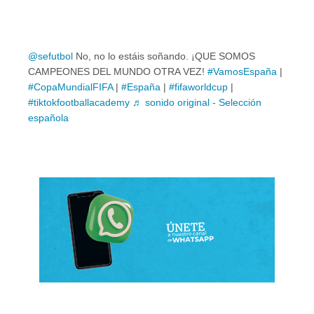
@sefutbol
No, no lo estáis soñando. ¡QUE SOMOS
CAMPEONES DEL MUNDO OTRA VEZ!
#VamosEspaña
|
#CopaMundialFIFA
|
#España
|
#fifaworldcup
|
#tiktokfootballacademy
♬ sonido original - Selección
española