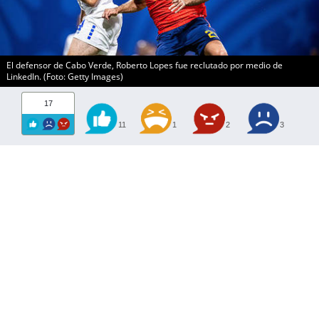
El defensor de Cabo Verde, Roberto Lopes fue reclutado por medio de
LinkedIn. (Foto: Getty Images)
17
11
1
2
3