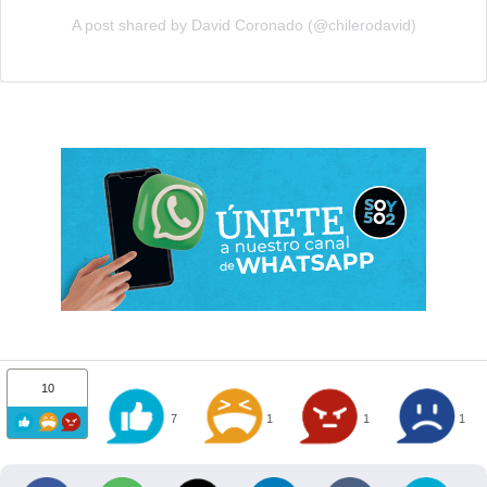
A post shared by David Coronado (@chilerodavid)
10
7
1
1
1