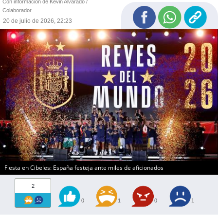
Con información de Kevin Alvarado /
Colaborador
20 de julio de 2026, 22:23
Fiesta en Cibeles: España festeja ante miles de aficionados
2
0
1
0
1