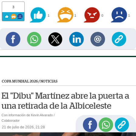
3
1
1
0
1
COPA MUNDIAL 2026
/
NOTICIAS
El "Dibu" Martínez abre la puerta a
una retirada de la Albiceleste
Con información de Kevin Alvarado /
Colaborador
21 de julio de 2026, 21:28