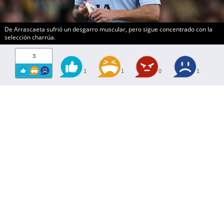
De Arrascaeta sufrió un desgarro muscular, pero sigue concentrado con la
selección charrúa.
3
1
1
0
1