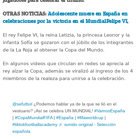
jugadores para celebrar el triunfo.
OTRAS NOTICIAS:
Adolescente muere en España en
celebraciones por la victoria en el MundialFelipe VI,
El rey Felipe VI, la reina Letizia, la princesa Leonor y la
infanta Sofía se gozaron con el júbilo de los integrantes
de la La Roja al obtener la Copa del Mundo.
En algunos videos que circulan en redes se aprecia al
rey alzar la Copa, además se viralizó al ingreso de los 4
miembros de la realeza para unirse a la celebración.
@sefutbol
¿Podemos hablar ya de la que se lió en el
vestuario? ¡Así se celebra UN MUNDIAL!
#VamosEspaña
|
#CopaMundialFIFA
|
#España
|
#fifaworldcup
|
#tiktokfootballacademy
♬ sonido original - Selección
española