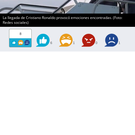
La llegada de Cristiano Ronaldo provocó emociones encontradas. (Foto:
Redes sociales)
8
6
1
0
1