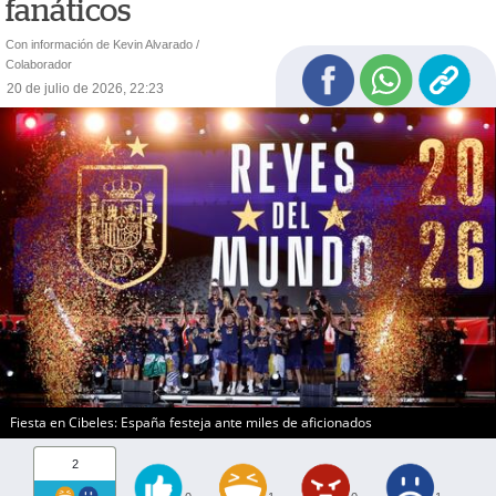
fanáticos
Con información de Kevin Alvarado /
Colaborador
20 de julio de 2026, 22:23
Fiesta en Cibeles: España festeja ante miles de aficionados
2