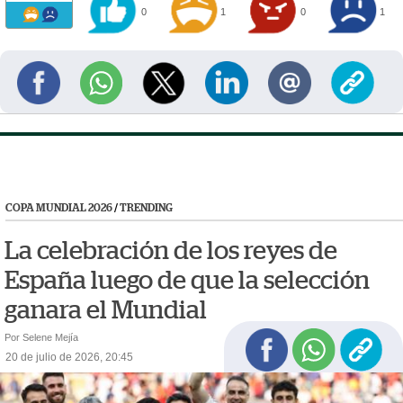
0
1
0
1
COPA MUNDIAL 2026
/
TRENDING
La celebración de los reyes de
España luego de que la selección
ganara el Mundial
Por Selene Mejía
20 de julio de 2026, 20:45