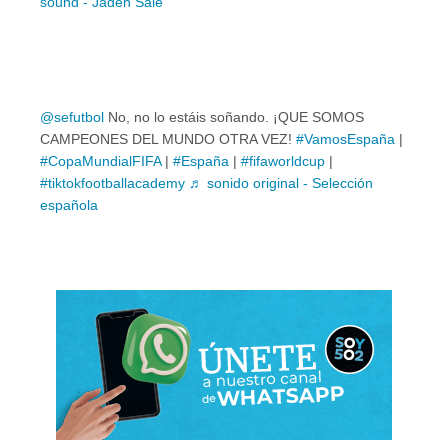
sound - Jaden Sale
@sefutbol
No, no lo estáis soñando. ¡QUE SOMOS
CAMPEONES DEL MUNDO OTRA VEZ!
#VamosEspaña
|
#CopaMundialFIFA
|
#España
|
#fifaworldcup
|
#tiktokfootballacademy
♬ sonido original - Selección
española