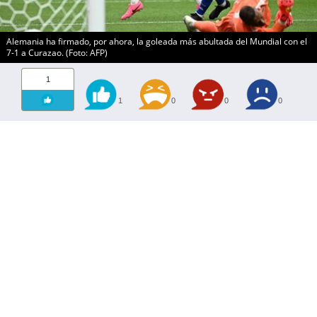
Alemania ha firmado, por ahora, la goleada más abultada del Mundial con el
7-1 a Curazao. (Foto: AFP)
1
1
0
0
0