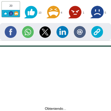
20
10
4
1
5
Obteniendo...