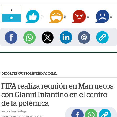
1
1
0
0
0
DEPORTES
/
FÚTBOL INTERNACIONAL
FIFA realiza reunión en Marruecos
con Gianni Infantino en el centro
de la polémica
Por Pablo Arrivillaga
05 de agosto de 2026, 22:00