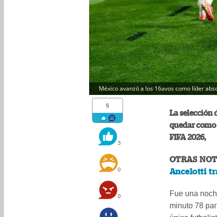
México avanzó a los 16avos como líder absol
5
La selección 
quedar como l
FIFA 2026,
3
OTRAS NOT
0
Ancelotti tr
Fue una noche
0
minuto 78 pa