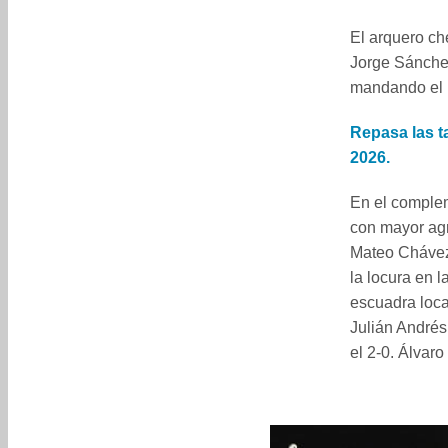
El arquero ch
Jorge Sánchez
mandando el p
Repasa las t
2026.
En el compleme
con mayor agr
Mateo Chávez 
la locura en l
escuadra loca
Julián Andrés
el 2-0. Álvar