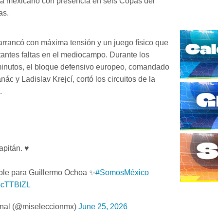
sta mexicano con presencia en seis Copas del
as.
arrancó con máxima tensión y un juego físico que
antes faltas en el mediocampo. Durante los
minutos, el bloque defensivo europeo, comandado
ác y Ladislav Krejcí, cortó los circuitos de la
.
apitán. ♥️
ble para Guillermo Ochoa ✨
#SomosMéxico
OGcTTBIZL
nal (@miseleccionmx)
June 25, 2026