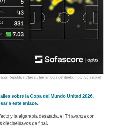
nte República Checa y fue la figura del duelo. (Foto: Sofascore)
alles sobre la Copa del Mundo United 2026,
sar a este enlace.
ecto y la algarabía desatada, el Tri avanza con
s dieciseisavos de final.