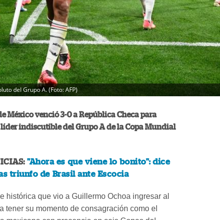
uto del Grupo A. (Foto: AFP)
de México venció 3-0 a República Checa para
íder indiscutible del Grupo A de la Copa Mundial
ICIAS:
"Ahora es que viene lo bonito": dice
as triunfo de Brasil ante Escocia
 histórica que vio a Guillermo Ochoa ingresar al
ra tener su momento de consagración como el