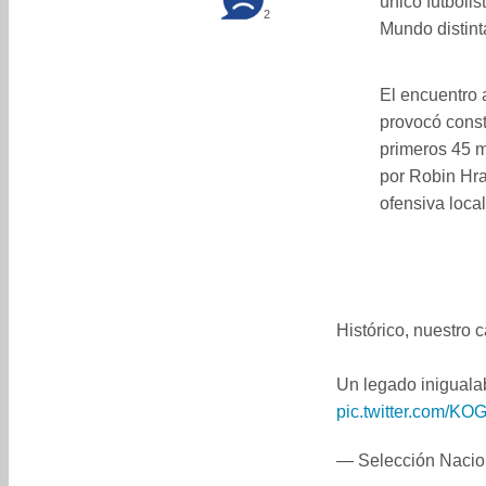
único futboli
2
Mundo distint
El encuentro 
provocó const
primeros 45 
por Robin Hran
ofensiva local
Histórico, nuestro c
Un legado iniguala
pic.twitter.com/K
— Selección Nacio