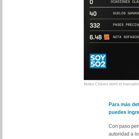
Mateo Chávez abrió el marcador a
Para más det
puedes ingre
Con paso perf
autoridad a lo