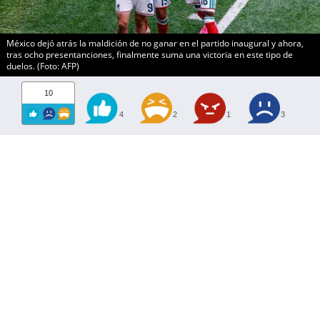
México dejó atrás la maldición de no ganar en el partido inaugural y ahora,
tras ocho presentanciones, finalmente suma una victoria en este tipo de
duelos. (Foto: AFP)
10
4
2
1
3