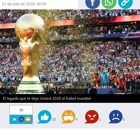
21 de julio de 2026, 00:50
El legado que le deja United 2026 al futbol mundial
20
10
4
1
5