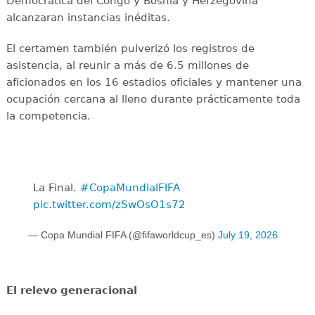
Democrática del Congo y Bosnia y Herzegovina
alcanzaran instancias inéditas.
El certamen también pulverizó los registros de
asistencia, al reunir a más de 6.5 millones de
aficionados en los 16 estadios oficiales y mantener una
ocupación cercana al lleno durante prácticamente toda
la competencia.
La Final. ️
#CopaMundialFIFA
pic.twitter.com/zSwOsO1s72
— Copa Mundial FIFA (@fifaworldcup_es)
July 19, 2026
El relevo generacional