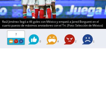
Raúl Jiménez llegó a 46 goles con México y empató a Jared Borguetti en el
cuarto puesto de máximos anotadores con el Tri. (Foto: Selección de México)
7
0
4
2
1