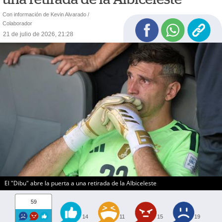
Con información de Kevin Alvarado /
Colaborador
21 de julio de 2026, 21:28
El "Dibu" abre la puerta a una retirada de la Albiceleste
59
14
11
15
19