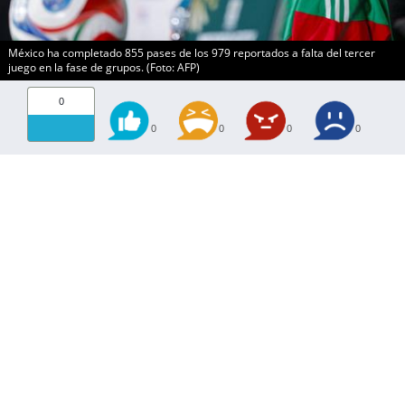
México ha completado 855 pases de los 979 reportados a falta del tercer
juego en la fase de grupos. (Foto: AFP)
0
0
0
0
0