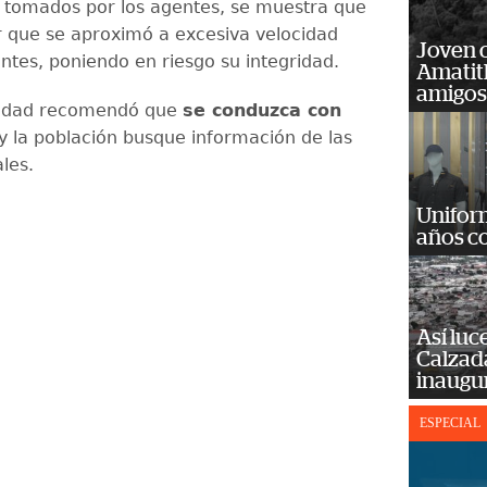
s tomados por los agentes, se muestra que
 que se aproximó a excesiva velocidad
Joven 
entes, poniendo en riesgo su integridad.
Amatit
amigos
lidad recomendó que
se conduzca con
y la población busque información de las
ales.
Unifor
años c
Así luc
Calzada
inaugu
ESPECIAL