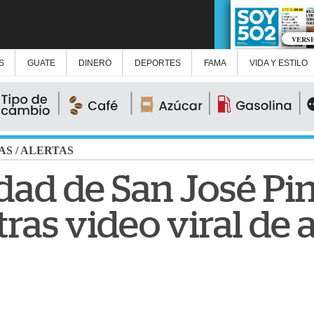
VERS
S
GUATE
DINERO
DEPORTES
FAMA
VIDA Y ESTILO
AS
/
ALERTAS
dad de San José Pin
ras video viral de 