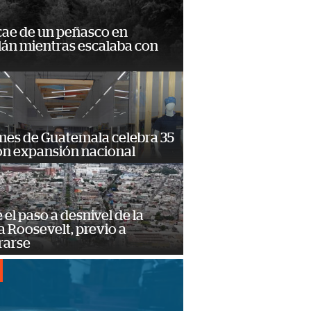
cae de un peñasco en
lán mientras escalaba con
mes de Guatemala celebra 35
on expansión nacional
e el paso a desnivel de la
 Roosevelt, previo a
rarse