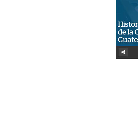
Histor
de la 
Guat