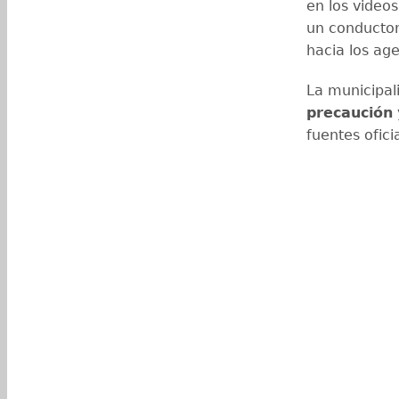
en los video
un conductor
hacia los ag
La municipa
precaución
fuentes ofici