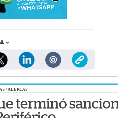
LA
AS
/
ALERTAS
ue terminó sancion
eriférico