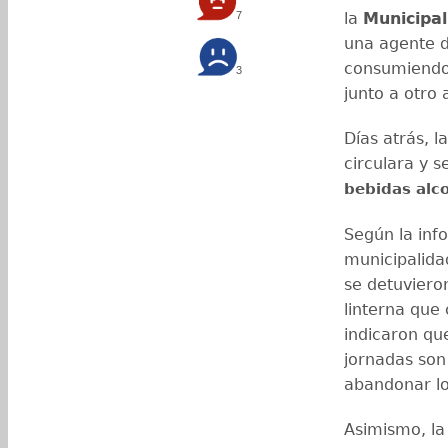
7
la
Municipal
una agente d
consumiendo 
3
junto a otro 
Días atrás, l
circulara y 
bebidas alc
Según la inf
municipalida
se detuvier
linterna que
indicaron que
jornadas son
abandonar lo
Asimismo, la