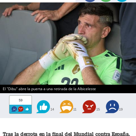
El "Dibu" abre la puerta a una retirada de la Albiceleste
59
14
11
15
19
Tras la derrota en la final del Mundial contra España,