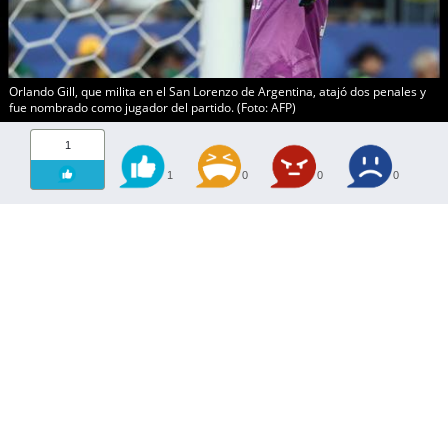
Orlando Gill, que milita en el San Lorenzo de Argentina, atajó dos penales y
fue nombrado como jugador del partido. (Foto: AFP)
1
1
0
0
0