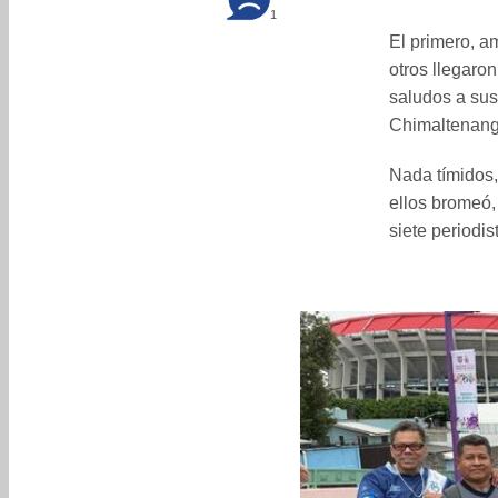
1
El primero, am
otros llegaro
saludos a sus
Chimaltenang
Nada tímidos,
ellos bromeó,
siete periodi