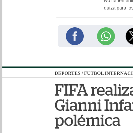
No tienen entr
quizá para los
DEPORTES
/
FÚTBOL INTERNAC
FIFA reali
Gianni Infa
polémica