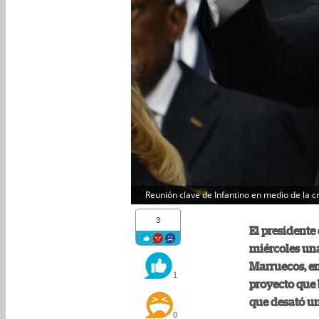
Reunión clave de Infantino en medio de la cri
3
El presidente 
miércoles una
Marruecos, en
1
proyecto que 
que desató un
0