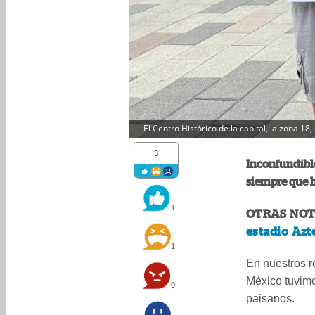
El Centro Histórico de la capital, la zona 1
3
Inconfundible
siempre que h
1
OTRAS NOT
estadio Azt
1
En nuestros r
México tuvimo
0
paisanos.