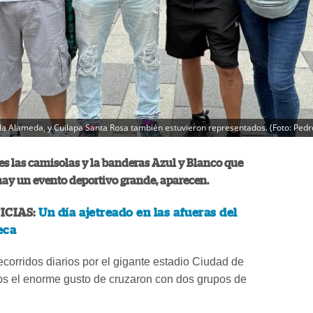
8, la Alameda, y Cuilapa Santa Rosa también estuvieron representados. (Foto: Ped
s las camisolas y la banderas Azul y Blanco que
ay un evento deportivo grande, aparecen.
ICIAS:
Un día ajetreado en las afueras del
eca
ecorridos diarios por el gigante estadio Ciudad de
s el enorme gusto de cruzaron con dos grupos de