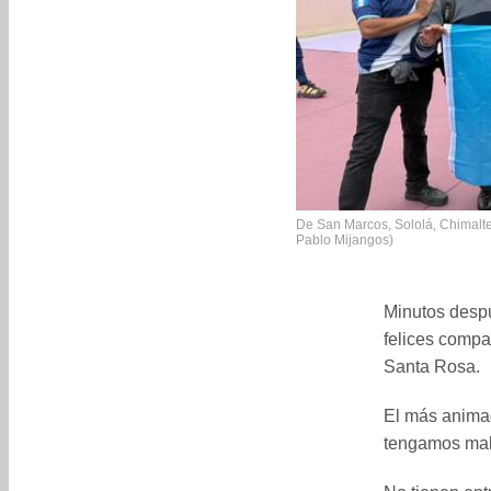
De San Marcos, Sololá, Chimalte
Pablo Mijangos)
Minutos despu
felices compa
Santa Rosa.
El más anima
tengamos mala