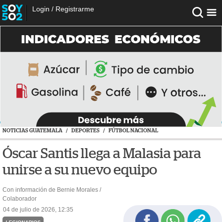
Login
/
Registrarme
NOTICIAS GUATEMALA
/
DEPORTES
/
FÚTBOL NACIONAL
Óscar Santis llega a Malasia para
unirse a su nuevo equipo
Con información de Bernie Morales /
Colaborador
04 de julio de 2026, 12:35