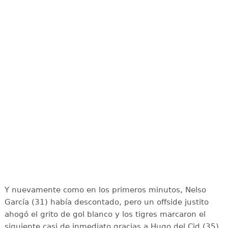
Y nuevamente como en los primeros minutos, Nelso
García (31) había descontado, pero un offside justito
ahogó el grito de gol blanco y los tigres marcaron el
siguiente casi de inmediato gracias a Hugo del Cid (35).