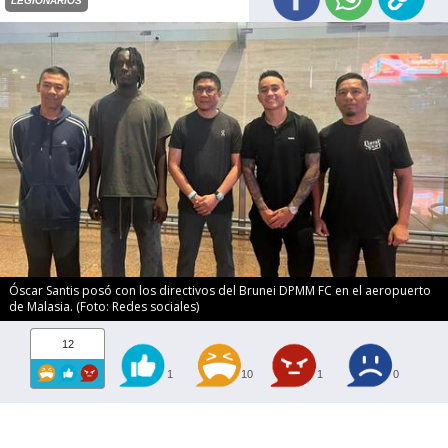
LEGIONARIOS
Óscar Santis posó con los directivos del Brunei DPMM FC en el aeropuerto
de Malasia. (Foto: Redes sociales)
12
1
10
1
0