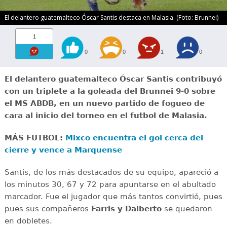
El delantero guatemalteco Óscar Santis destaca en Malasia. (Foto: Brunnei)
1
0
0
1
0
El delantero guatemalteco Óscar Santis contribuyó
con un triplete a la goleada del Brunnei 9-0 sobre
el MS ABDB, en un nuevo partido de fogueo de
cara al inicio del torneo en el futbol de Malasia.
MÁS FUTBOL:
Mixco encuentra el gol cerca del
cierre y vence a Marquense
Santis, de los más destacados de su equipo, apareció a
los minutos 30, 67 y 72 para apuntarse en el abultado
marcador. Fue el jugador que más tantos convirtió, pues
pues sus compañeros
Farris y Dalberto
se quedaron
en dobletes.