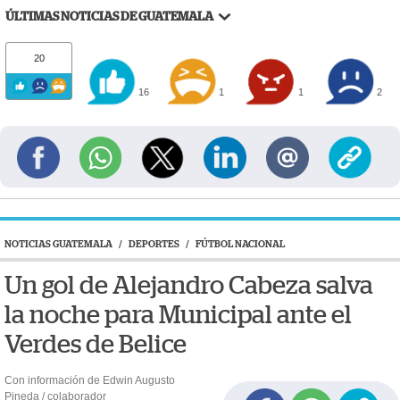
ÚLTIMAS NOTICIAS DE GUATEMALA
20
16
1
1
2
NOTICIAS GUATEMALA
/
DEPORTES
/
FÚTBOL NACIONAL
Un gol de Alejandro Cabeza salva
la noche para Municipal ante el
Verdes de Belice
Con información de Edwin Augusto
Pineda / colaborador