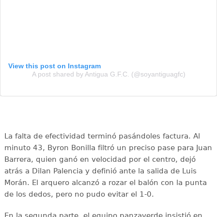
View this post on Instagram
A post shared by Antigua G.F.C. (@soyantiguagfc)
La falta de efectividad terminó pasándoles factura. Al
minuto 43, Byron Bonilla filtró un preciso pase para Juan
Barrera, quien ganó en velocidad por el centro, dejó
atrás a Dilan Palencia y definió ante la salida de Luis
Morán. El arquero alcanzó a rozar el balón con la punta
de los dedos, pero no pudo evitar el 1-0.
En la segunda parte, el equipo panzaverde insistió en