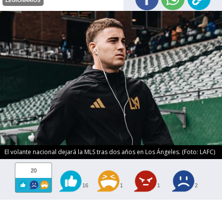
LEGIONARIOS
El volante nacional dejará la MLS tras dos años en Los Ángeles. (Foto: LAFC)
20
16
1
1
2