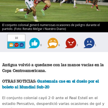
El conjunto colonial generó numerosas ocasiones de peligro durante el
partido. (Foto: Renato Melgar / Nuestro Diario)
10
0
6
3
1
Antigua volvió a quedarse con las manos vacías en la
Copa Centroamericana.
OTRAS NOTICIAS:
Guatemala cae en el duelo por el
boleto al Mundial Sub-20
El conjunto colonial cayó 2-0 ante el Real Estelí en el
estadio Pensativo, desperdició varias ocasiones de gol y