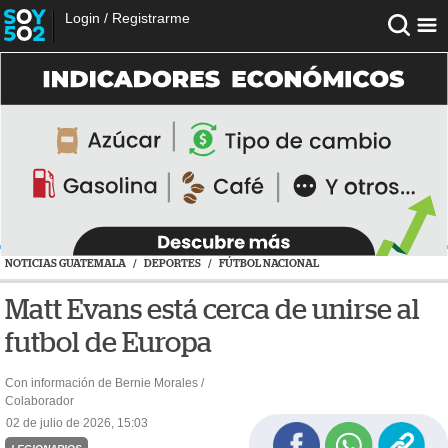
Login
/
Registrarme
NOTICIAS GUATEMALA
/
DEPORTES
/
FÚTBOL NACIONAL
Matt Evans está cerca de unirse al
futbol de Europa
Con información de Bernie Morales /
Colaborador
02 de julio de 2026, 15:03