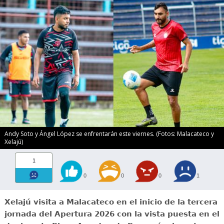
Andy Soto y Ángel López se enfrentarán este viernes. (Fotos: Malacateco y
Xelajú)
1
0
0
0
1
Xelajú visita a Malacateco en el inicio de la tercera
jornada del Apertura 2026 con la vista puesta en el