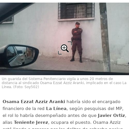
Un guarida del Sistema Penitenciario vigila a unos 20 metros de
distancia al sindicado Osama Ezzat Azziz Aranki, implicado en el caso La
Línea. (Foto: Soy502)
Osama Ezzat Azziz Aranki
habría sido el encargado
financiero de la red
La Línea
, según pesquisas del MP,
el rol lo habría desempeñado antes de que
Javier Ortiz
,
alias
Teniente Jerez
, ocupara el puesto. Osama Azziz