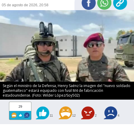
05 de agosto de 2026, 20:58
Según el ministro de la Defensa, Henry Saénz la imagen del "nuevo soldado
guatemalteco" estará equipado con fusil M4 de fabricación
estadounidense. (Foto: Wilder López/Soy502)
29
11
12
2
4