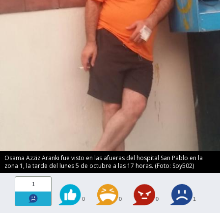
Osama Azziz Aranki fue visto en las afueras del hospital San Pablo en la
zona 1, la tarde del lunes 5 de octubre a las 17 horas. (Foto: Soy502)
1
0
0
0
1