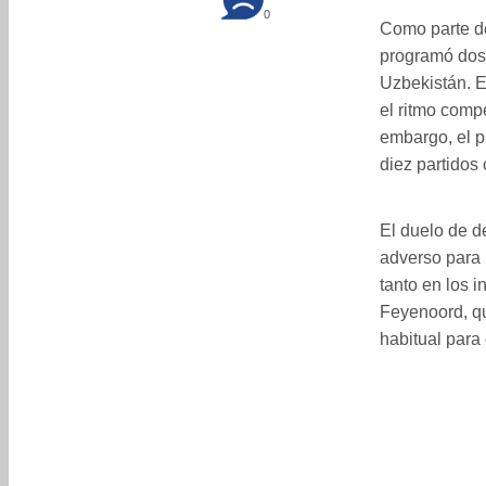
0
Como parte de
programó dos 
Uzbekistán. 
el ritmo compe
embargo, el p
diez partidos 
El duelo de d
adverso para l
tanto en los 
Feyenoord, qu
habitual para 