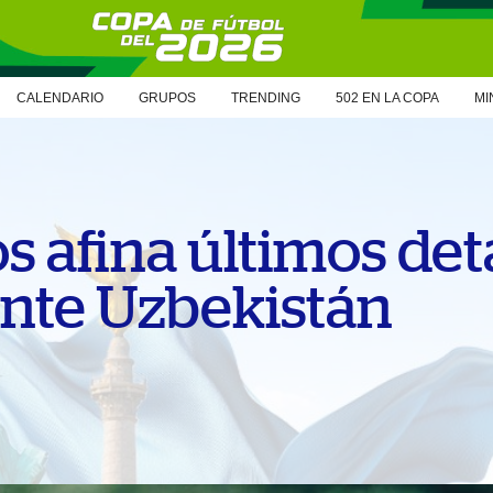
CALENDARIO
GRUPOS
TRENDING
502 EN LA COPA
MI
s afina últimos det
ante Uzbekistán