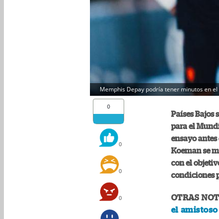
Memphis Depay podría tener minutos en el d
0
Países Bajos 
para el Mundia
ensayo antes 
0
Koeman se me
con el objetiv
0
condiciones po
OTRAS NOT
0
el amistoso