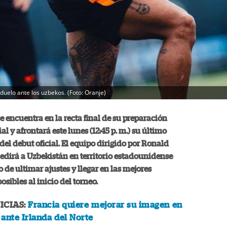
uelo ante los uzbekos. (Foto: Oranje)
se encuentra en la recta final de su preparación
l y afrontará este lunes (12:45 p. m.) su último
del debut oficial. El equipo dirigido por Ronald
dirá a Uzbekistán en territorio estadounidense
o de ultimar ajustes y llegar en las mejores
sibles al inicio del torneo.
ICIAS:
Francia quiere mejorar su imagen en
 ante Irlanda del Norte