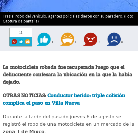
Tras el robo del vehículo, agentes policiales dieron con su paradero. (Foto:
Captura de pantalla)
11
1
1
9
0
La motocicleta robada fue recuperada luego que el
delincuente confesara la ubicación en la que la había
dejado.
OTRAS NOTICIAS:
Conductor herido: triple colisión
complica el paso en Villa Nueva
Durante la tarde del pasado jueves 6 de agosto se
registró el robo de una motocicleta en un mercado de la
zona 1 de Mixco
.