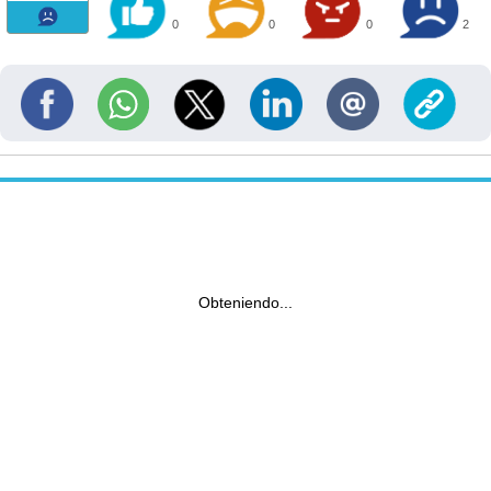
0
0
0
2
Obteniendo...