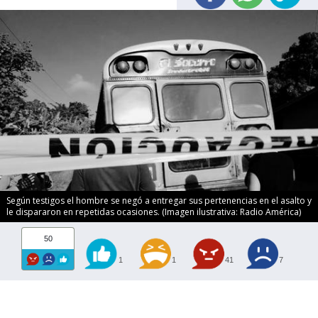
Según testigos el hombre se negó a entregar sus pertenencias en el asalto y
le dispararon en repetidas ocasiones. (Imagen ilustrativa: Radio América)
50
1
1
41
7