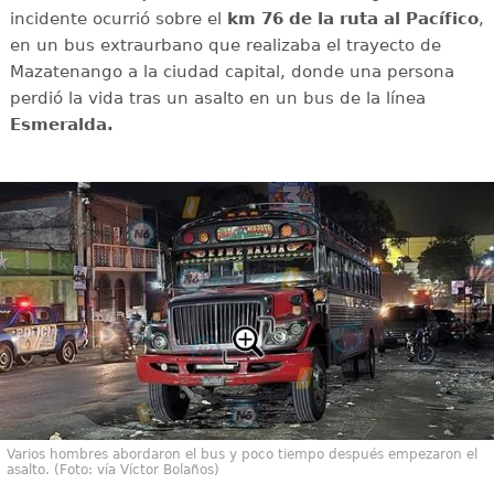
incidente ocurrió sobre el
km 76 de la ruta al Pacífico
,
en un bus extraurbano que realizaba el trayecto de
Mazatenango a la ciudad capital, donde una persona
perdió la vida tras un asalto en un bus de la línea
Esmeralda.
Varios hombres abordaron el bus y poco tiempo después empezaron el
asalto. (Foto: vía Víctor Bolaños)