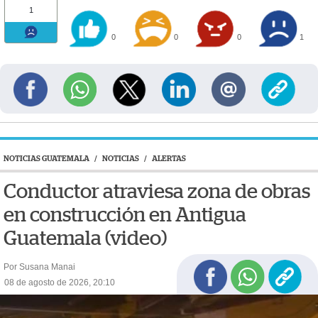
1
0
0
0
1
NOTICIAS GUATEMALA
/
NOTICIAS
/
ALERTAS
Conductor atraviesa zona de obras
en construcción en Antigua
Guatemala (video)
Por Susana Manai
08 de agosto de 2026, 20:10