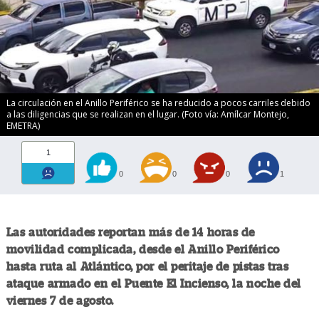
La circulación en el Anillo Periférico se ha reducido a pocos carriles debido
a las diligencias que se realizan en el lugar. (Foto vía: Amílcar Montejo,
EMETRA)
1
0
0
0
1
Las autoridades reportan más de 14 horas de
movilidad complicada, desde el Anillo Periférico
hasta ruta al Atlántico, por el peritaje de pistas tras
ataque armado en el Puente El Incienso, la noche del
viernes 7 de agosto.