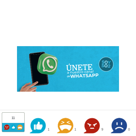
11
1
1
9
0