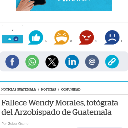
7
6
0
0
1
NOTICIAS GUATEMALA
/
NOTICIAS
/
COMUNIDAD
Fallece Wendy Morales, fotógrafa
del Arzobispado de Guatemala
Por Geber Osorio