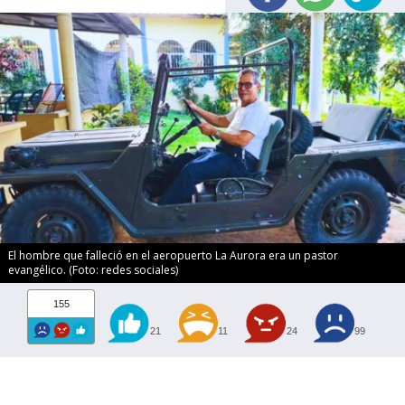
El hombre que falleció en el aeropuerto La Aurora era un pastor
evangélico. (Foto: redes sociales)
155
21
11
24
99