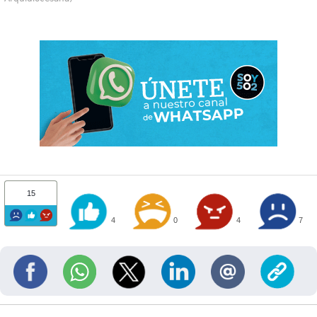
15
4
0
4
7