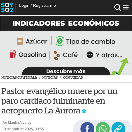
Login
/
Registrarme
NOTICIAS GUATEMALA
/
NOTICIAS
/
COMUNIDAD
Pastor evangélico muere por un
paro cardíaco fulminante en
aeropuerto La Aurora
Por Marilin Alvarez
10 de abril de 2025, 09:55