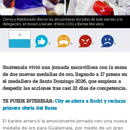
Chiroy y Maldonado dieron las dos preseas doradas de este viernes a la
delegación, en boxeo y karate. (Fotos: COG y Bernie Morales)
0
0
0
0
0
Guatemala vivió una jornada maravillosa con la suma
de dos nuevas medallas de oro, llegando a 17 presas en
el medallero de Santo Domingo 2026, que empieza a
despedir las acciones tras casi 22 días de competencia.
TE PUEDE INTERESAR:
City se aferra a Rodri y rechaza
primera oferta del Barsa
El karate arrancó la emocionante jornada con una nueva
medalla de oro para Guatemala, por medio de un gran