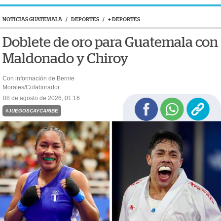
NOTICIAS GUATEMALA
/
DEPORTES
/
+ DEPORTES
Doblete de oro para Guatemala con
Maldonado y Chiroy
Con información de Bernie
Morales/Colaborador
08 de agosto de 2026, 01:16
#JUEGOSCAYCARIBE