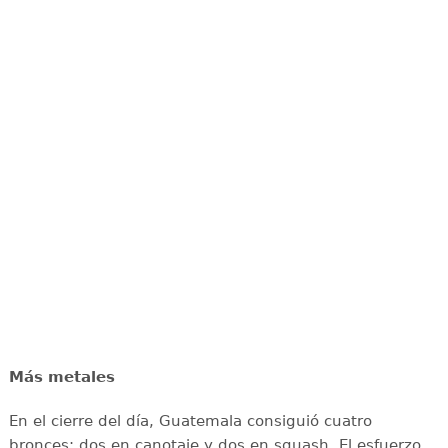
Más metales
En el cierre del día, Guatemala consiguió cuatro
bronces: dos en canotaje y dos en squash. El esfuerzo