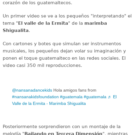
corazón de los guatemaltecos.
Un primer video se ve a los pequeños "interpretando" el
tema "
El valle de la Ermita
" de la
marimba
Shigualita
.
Con cartones y botes que simulan ser instrumentos
musicales, los pequeños dejan volar su imaginación y
ponen el toque guatemalteco en las redes sociales. El
video casi 350 mil reproducciones.
@nansanadancekids
Hola amigos fans from
#nansanakidsfoundation
#guatemala
#guatemala
♬ El
Valle de la Ermita - Marimba Shigualita
Posteriormente sorprendieron con un montaje de la
melodía "
Bailando en Tercera Dimensión
", mientras