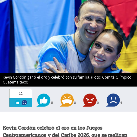
Kevin Cordón ganó el oro y celebró con su familia. (Foto: Comité Olímpico
Guatemalteco)
12
8
0
0
4
Kevin Cordón celebró el oro en los Juegos
Centroamericanos y del Caribe 2026, que se realizan