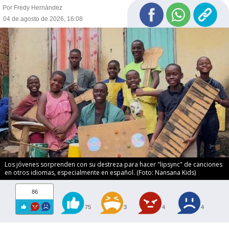
Por Fredy Hernández
04 de agosto de 2026, 16:08
Los jóvenes sorprenden con su destreza para hacer "lipsync" de canciones
en otros idiomas, especialmente en español. (Foto: Nansana Kids)
86
75
3
4
4