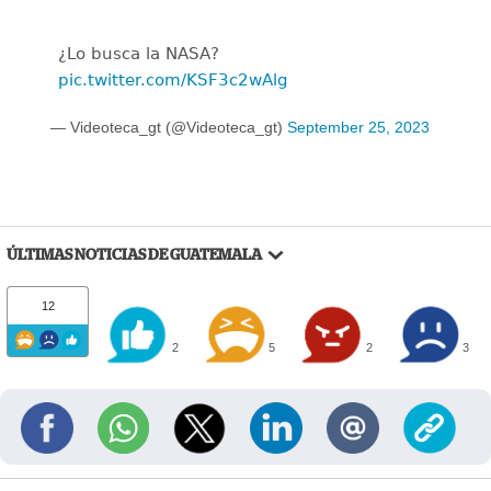
¿Lo busca la NASA?
pic.twitter.com/KSF3c2wAlg
— Videoteca_gt (@Videoteca_gt)
September 25, 2023
ÚLTIMAS NOTICIAS DE GUATEMALA
12
2
5
2
3