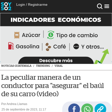
Login
/
Registrarme
NOTICIAS GUATEMALA
/
TRENDING
/
VIRAL
La peculiar manera de un
conductor para "asegurar" el baúl
de su carro (video)
Por Andrea Llamas
25 de septiembre de 2023, 11:17