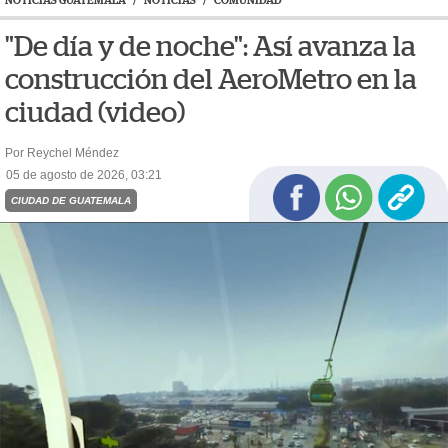
NOTICIAS GUATEMALA
/
NOTICIAS
/
COMUNIDAD
"De día y de noche": Así avanza la
construcción del AeroMetro en la
ciudad (video)
Por Reychel Méndez
05 de agosto de 2026, 03:21
CIUDAD DE GUATEMALA