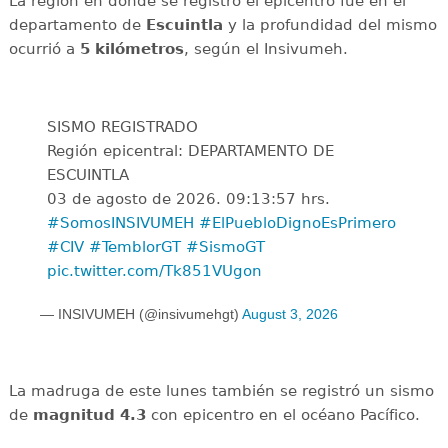
La región en donde se registró el epicentro fue en el
departamento de
Escuintla
y la profundidad del mismo
ocurrió a
5 kilómetros
, según el Insivumeh.
SISMO REGISTRADO
Región epicentral: DEPARTAMENTO DE
ESCUINTLA
03 de agosto de 2026. 09:13:57 hrs.
#SomosINSIVUMEH
#ElPuebloDignoEsPrimero
#CIV
#TemblorGT
#SismoGT
pic.twitter.com/Tk851VUgon
— INSIVUMEH (@insivumehgt)
August 3, 2026
La madruga de este lunes también se registró un sismo
de
magnitud 4.3
con epicentro en el océano Pacífico.