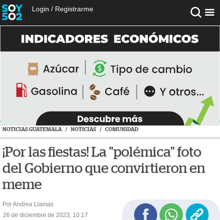
Login
/
Registrarme
NOTICIAS GUATEMALA
/
NOTICIAS
/
COMUNIDAD
¡Por las fiestas! La "polémica" foto
del Gobierno que convirtieron en
meme
Por Andrea Llamas
26 de diciembre de 2023, 10:17