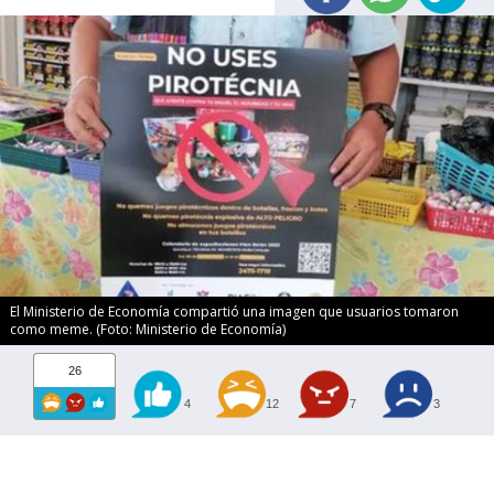
El Ministerio de Economía compartió una imagen que usuarios tomaron
como meme. (Foto: Ministerio de Economía)
26
4
12
7
3