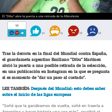
El "Dibu" abre la puerta a una retirada de la Albiceleste
59
14
11
15
19
Tras la derrota en la final del Mundial contra España,
el guardameta argentino Emiliano "Dibu" Martínez
abrió la puerta a una posible retirada de la selección,
en una publicación en Instagram en la que se pregunta
si es momento de "dar un paso al costado".
LEE TAMBIÉN:
Después del Mundial: esto debes saber
sobre el inicio de las ligas europeas
"Soñé que la ganábamos de vuelta, soñé en traerla a
Argentina y hacer historia una vez más", escribió el