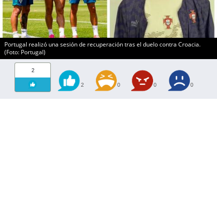
Portugal realizó una sesión de recuperación tras el duelo contra Croacia.
(Foto: Portugal)
2
2
0
0
0