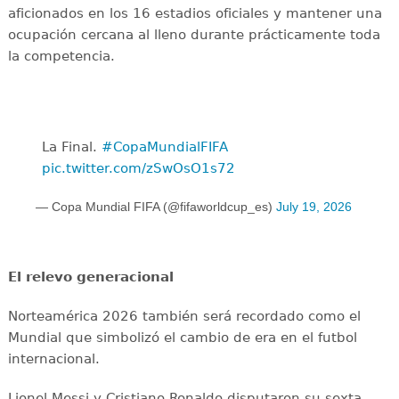
aficionados en los 16 estadios oficiales y mantener una
ocupación cercana al lleno durante prácticamente toda
la competencia.
La Final. ️
#CopaMundialFIFA
pic.twitter.com/zSwOsO1s72
— Copa Mundial FIFA (@fifaworldcup_es)
July 19, 2026
El relevo generacional
Norteamérica 2026 también será recordado como el
Mundial que simbolizó el cambio de era en el futbol
internacional.
Lionel Messi y Cristiano Ronaldo disputaron su sexta