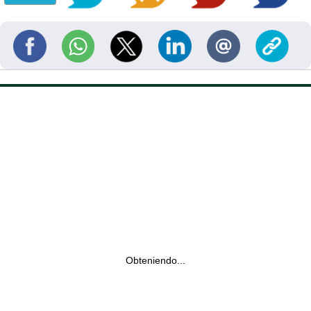
Obteniendo...