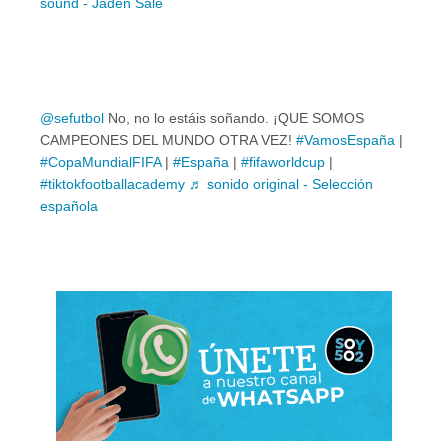
sound - Jaden Sale
@sefutbol
No, no lo estáis soñando. ¡QUE SOMOS
CAMPEONES DEL MUNDO OTRA VEZ!
#VamosEspaña
|
#CopaMundialFIFA
|
#España
|
#fifaworldcup
|
#tiktokfootballacademy
♬ sonido original - Selección
española