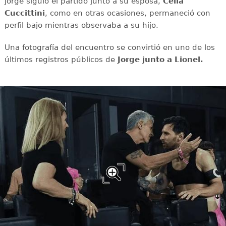
Jorge siguió el partido junto a su esposa,
Celia
Cuccittini
, como en otras ocasiones, permaneció con
perfil bajo mientras observaba a su hijo.
Una fotografía del encuentro se convirtió en uno de los
últimos registros públicos de
Jorge junto a Lionel.