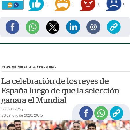
0
1
0
1
COPA MUNDIAL 2026
/
TRENDING
La celebración de los reyes de
España luego de que la selección
ganara el Mundial
Por Selene Mejía
20 de julio de 2026, 20:45