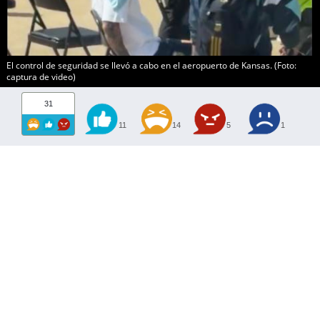
El control de seguridad se llevó a cabo en el aeropuerto de Kansas. (Foto:
captura de video)
31
11
14
5
1