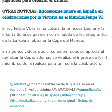
jugadores para celebrar el triunfo.
OTRAS NOTICIAS:
Adolescente muere en España en
celebraciones por la victoria en el MundialFelipe VI,
El rey Felipe VI, la reina Letizia, la princesa Leonor y la
infanta Sofía se gozaron con el júbilo de los integrantes
de la La Roja al obtener la Copa del Mundo.
En algunos videos que circulan en redes se aprecia al
rey alzar la Copa, además se viralizó al ingreso de los 4
miembros de la realeza para unirse a la celebración.
@sefutbol
¿Podemos hablar ya de la que se lió en el
vestuario? ¡Así se celebra UN MUNDIAL!
#VamosEspaña
|
#CopaMundialFIFA
|
#España
|
#fifaworldcup
|
#tiktokfootballacademy
♬ sonido original - Selección
española