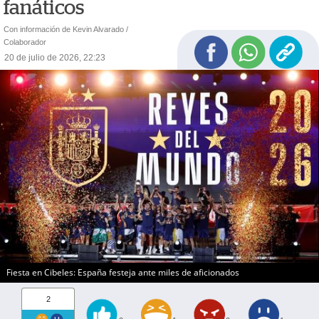
fanáticos
Con información de Kevin Alvarado /
Colaborador
20 de julio de 2026, 22:23
Fiesta en Cibeles: España festeja ante miles de aficionados
2