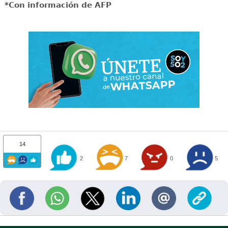
*Con información de AFP
14
2
7
0
5