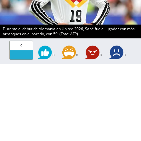
Durante el debut de Alemania en United 2026, Sané fue el jugador con más
arranques en el partido, con 59. (Foto: AFP)
0
0
0
0
0