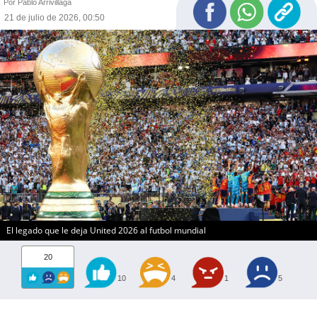
Por Pablo Arrivillaga
21 de julio de 2026, 00:50
El legado que le deja United 2026 al futbol mundial
20
10
4
1
5