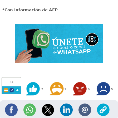
*Con información de AFP
14
2
7
0
5