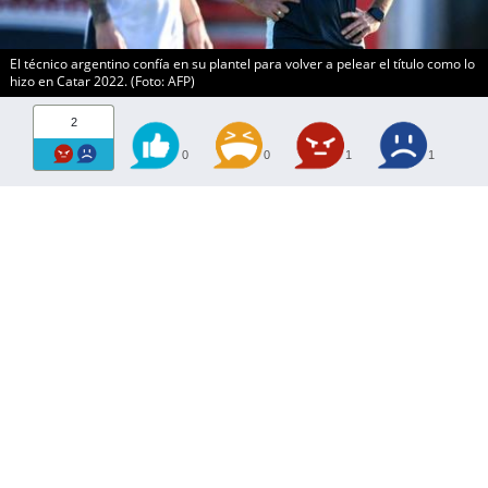
El técnico argentino confía en su plantel para volver a pelear el título como lo
hizo en Catar 2022. (Foto: AFP)
2
0
0
1
1