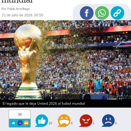
Por Pablo Arrivillaga
21 de julio de 2026, 00:50
El legado que le deja United 2026 al futbol mundial
20
10
4
1
5