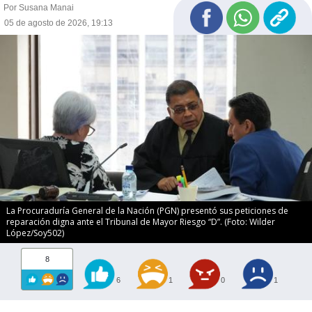
Por Susana Manai
05 de agosto de 2026, 19:13
La Procuraduría General de la Nación (PGN) presentó sus peticiones de
reparación digna ante el Tribunal de Mayor Riesgo “D”. (Foto: Wilder
López/Soy502)
8
6
1
0
1