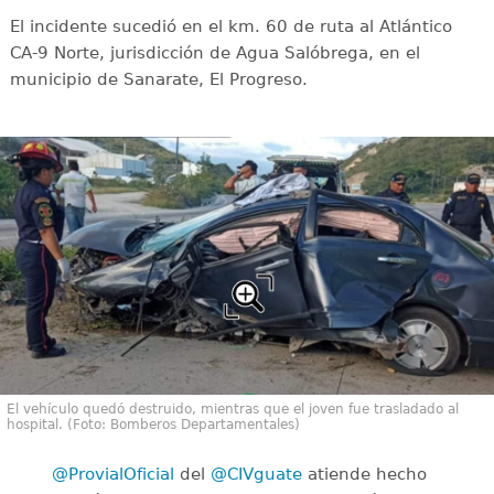
El incidente sucedió en el km. 60 de ruta al Atlántico
CA-9 Norte, jurisdicción de Agua Salóbrega, en el
municipio de Sanarate, El Progreso.
El vehículo quedó destruido, mientras que el joven fue trasladado al
hospital. (Foto: Bomberos Departamentales)
@ProvialOficial
del
@CIVguate
atiende hecho