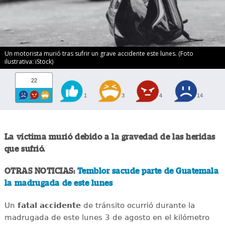
Un motorista murió tras sufrir un grave accidente este lunes. (Foto
ilustrativa: iStock)
22
1
3
4
14
La víctima murió debido a la gravedad de las heridas
que sufrió.
OTRAS NOTICIAS:
Temblor sacude parte de Guatemala
la madrugada de este lunes
Un
fatal
accidente
de tránsito ocurrió durante la
madrugada de este lunes 3 de agosto en el kilómetro