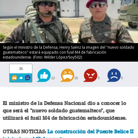
Según el ministro de la Defensa, Henry Saénz la imagen del "nuevo soldado
guatemalteco" estará equipado con fusil M4 de fabricación
estadounidense. (Foto: Wilder López/Soy502)
35
12
15
3
5
El ministro de la Defensa Nacional dio a conocer lo
que será el "nuevo soldado guatemalteco", que
utilizará el fusil M4 de fabricación estadounidense.
OTRAS NOTICIAS:
La construcción del Puente Belice II