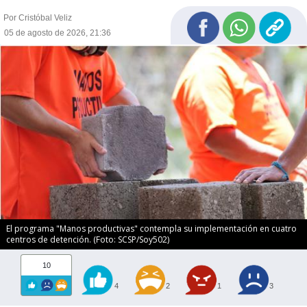
Por Cristóbal Veliz
05 de agosto de 2026, 21:36
El programa "Manos productivas" contempla su implementación en cuatro
centros de detención. (Foto: SCSP/Soy502)
10
4
2
1
3