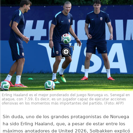
Erling Haaland es el mejor ponderado del juego Noruega vs. Senegal en
ataque, con 7.59. Es decir, es un jugador capaz de ejecutar acciones
ofensivas en los momentos más importantes del partido. (Foto: AFP)
Sin duda, uno de los grandes protagonistas de Noruega
ha sido Erling Haaland, que, a pesar de estar entre los
máximos anotadores de United 2026, Solbakken explicó