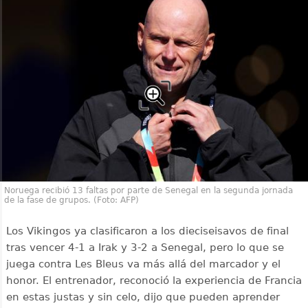
Noruega recibió 13 faltas por parte de Senegal en la segunda jornada
de la fase de grupos. (Foto: AFP)
Los Vikingos ya clasificaron a los dieciseisavos de final
tras vencer 4-1 a Irak y 3-2 a Senegal, pero lo que se
juega contra Les Bleus va más allá del marcador y el
honor. El entrenador, reconoció la experiencia de Francia
en estas justas y sin celo, dijo que pueden aprender