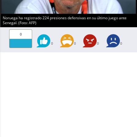
Noruega ha registrado 224 presiones defensivas en su último juego ante
Senegal. (Foto: AFP)
0
0
0
0
0