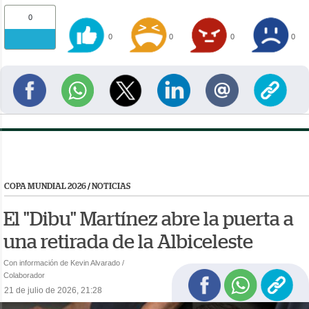
0
0
0
0
0
COPA MUNDIAL 2026
/
NOTICIAS
El "Dibu" Martínez abre la puerta a
una retirada de la Albiceleste
Con información de Kevin Alvarado /
Colaborador
21 de julio de 2026, 21:28