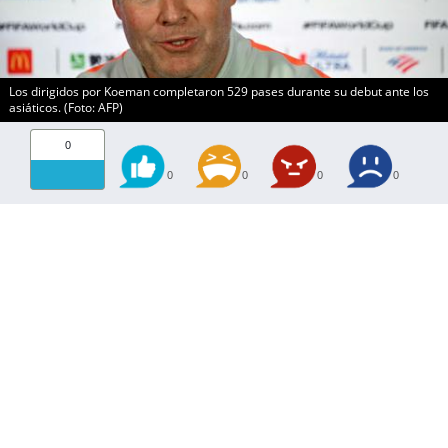
Los dirigidos por Koeman completaron 529 pases durante su debut ante los
asiáticos. (Foto: AFP)
0
0
0
0
0