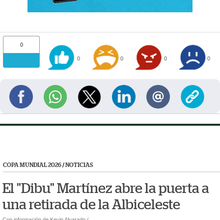
0
0
0
0
0
COPA MUNDIAL 2026
/
NOTICIAS
El "Dibu" Martínez abre la puerta a
una retirada de la Albiceleste
Con información de Kevin Alvarado /