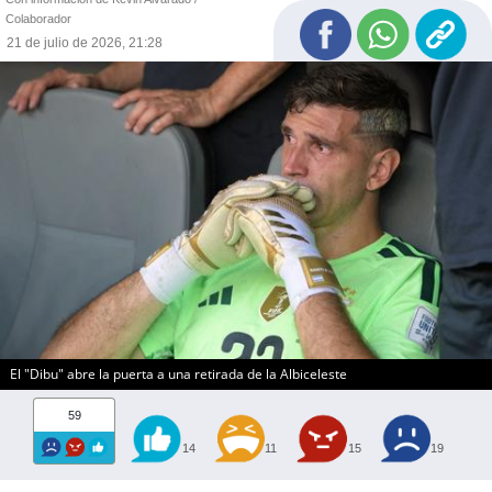
Colaborador
21 de julio de 2026, 21:28
El "Dibu" abre la puerta a una retirada de la Albiceleste
59
14
11
15
19