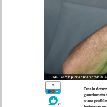
El "Dibu" abre la puerta a una retirada de la
59
Tras la derrot
guardameta ar
a una posible
14
Instagram en 