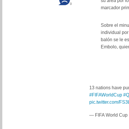
su área por lo
0
marcador pri
Sobre el min
individual por
balón se le es
Embolo, quien
13 nations have pun
#FIFAWorldCup
#Q
pic.twitter.com/F
— FIFA World Cup