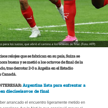
o para los suizos, que abrió el camino a los octavos de final. (Foto: AFP)
sos relojes que se fabrican en su país, Suiza se
hora buena y se metió a los octavos de final de la
o, tras derrotar 2-0 a Argelia en el Estadio
n Canadá.
INTERESAR:
Argentina lista para enfrentar a
en dieciseisavos de final
ber arrancado el encuentro ligeramente metido en