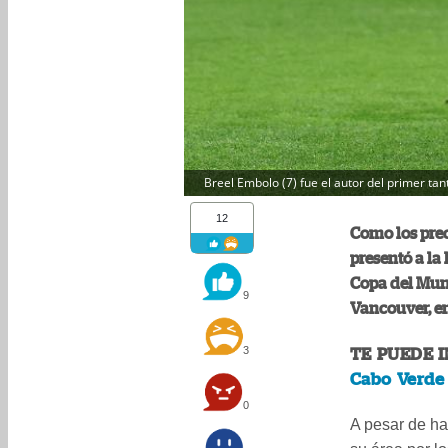
Breel Embolo (7) fue el autor del primer tant
12
Como los preci
presentó a la 
Copa del Mund
9
Vancouver, e
3
TE PUEDE 
Cabo Verde 
0
A pesar de ha