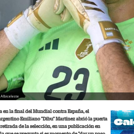
 Albiceleste
a en la final del Mundial contra España, el
gentino Emiliano "Dibu" Martínez abrió la puerta
 retirada de la selección, en una publicación en
la que se pregunta si es momento de "dar un paso