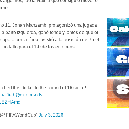
s argelinos, fue la Nati la que consiguió mover el
mero.
uto 11, Johan Manzambi protagonizó una jugada
 la parte izquierda, ganó fondo y, antes de que el
capara por la línea, asistió a la posición de Breel
 no falló para el 1-0 de los europeos.
ched their ticket to the Round of 16 so far!
ualfied
@mcdonalds
S3LEZHAmd
 (@FIFAWorldCup)
July 3, 2026