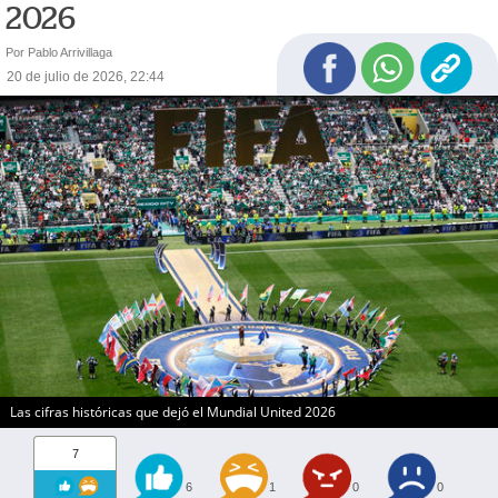
2026
Por Pablo Arrivillaga
20 de julio de 2026, 22:44
Las cifras históricas que dejó el Mundial United 2026
7
6
1
0
0