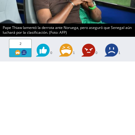
Pape Thiaw lamentó la derrota ante Noruega, pero aseguró que Senegal aún
luchará por la clasificación. (Foto: AFP)
2
0
1
0
1