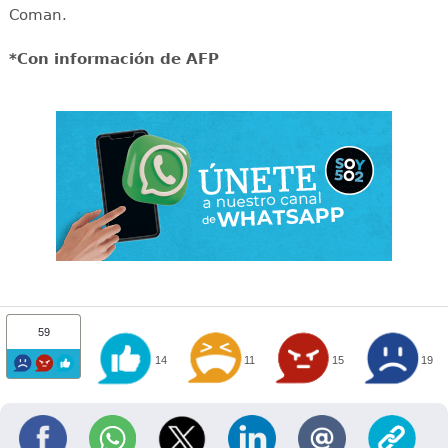
Coman.
*Con información de AFP
59
14
11
15
19