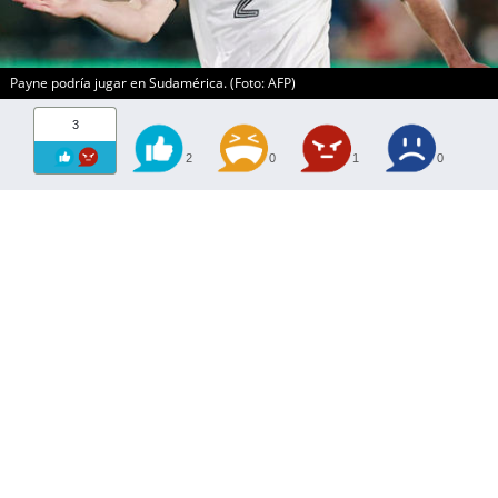
Payne podría jugar en Sudamérica. (Foto: AFP)
3
2
0
1
0