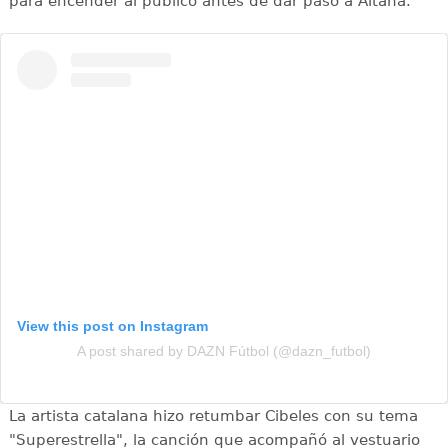
para encender al público antes de dar paso a Aitana.
View this post on Instagram
A post shared by DAZN Fútbol (@dazn_futbol)
La artista catalana hizo retumbar Cibeles con su tema
"Superestrella", la canción que acompañó al vestuario