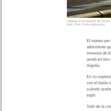
Gigante el aeropuerto de Dallas
final. (Foto: Pedro Mijangos)
El martes por
albiceleste q
inmenso de Ka
anotó en tres 
Argelia.
En su esplend
con el balón 
cuándo acelera
trajín.
Salir de la ca