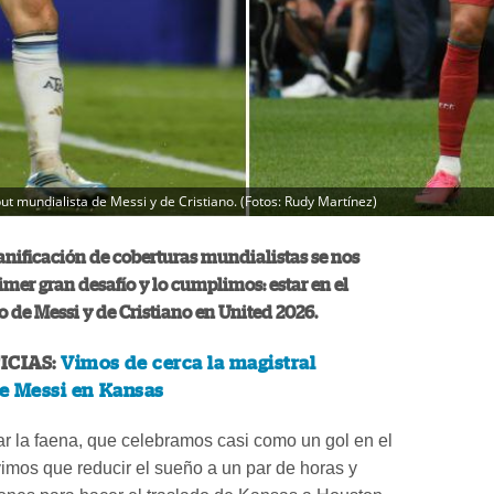
ut mundialista de Messi y de Cristiano. (Fotos: Rudy Martínez)
anificación de coberturas mundialistas se nos
rimer gran desafío y lo cumplimos: estar en el
o de Messi y de Cristiano en United 2026.
ICIAS:
Vimos de cerca la magistral
e Messi en Kansas
r la faena, que celebramos casi como un gol en el
vimos que reducir el sueño a un par de horas y