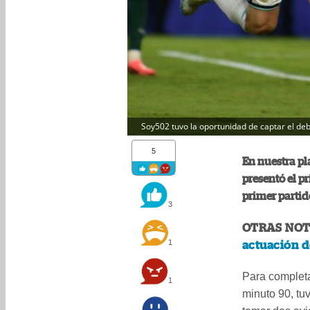
Soy502 tuvo la oportunidad de captar el deb
5
En nuestra pl
presentó el p
primer partid
3
OTRAS NOT
1
actuación d
Para completa
1
minuto 90, tu