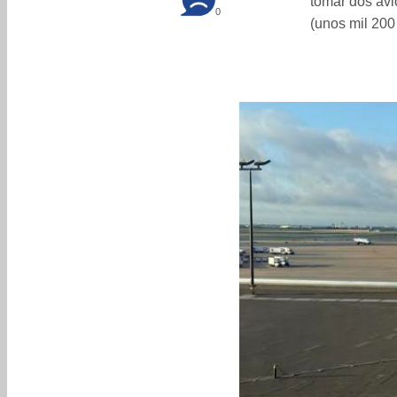
tomar dos avi
0
(unos mil 200 