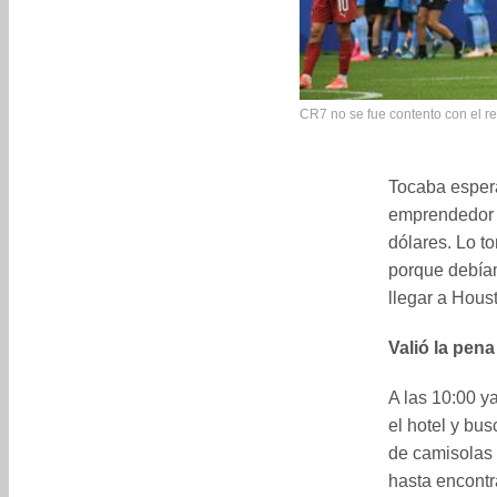
CR7 no se fue contento con el r
Tocaba espera
emprendedor d
dólares. Lo t
porque debíam
llegar a Hous
Valió la pena
A las 10:00 y
el hotel y bus
de camisolas 
hasta encontr