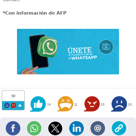
*Con información de AFP
59
14
11
15
19