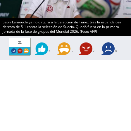
Sabri Lamouchi ya no dirigirá a la Selección de Túnez tras la escandalosa
derrota de 5-1 contra la selección de Suecia. Quedó fuera en la primera
jornada de la fase de grupos del Mundial 2026. (Foto: AFP)
21
1
5
7
8