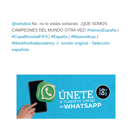
@sefutbol
No, no lo estáis soñando. ¡QUE SOMOS
CAMPEONES DEL MUNDO OTRA VEZ!
#VamosEspaña
|
#CopaMundialFIFA
|
#España
|
#fifaworldcup
|
#tiktokfootballacademy
♬ sonido original - Selección
española