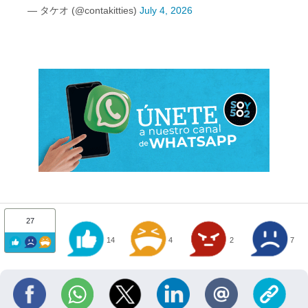
— タケオ (@contakitties)
July 4, 2026
27
14
4
2
7