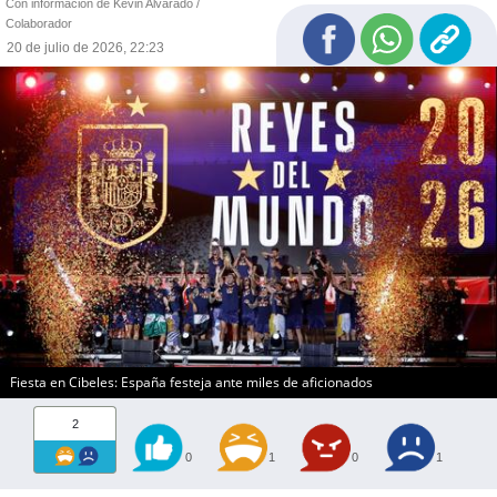
Con información de Kevin Alvarado /
Colaborador
20 de julio de 2026, 22:23
Fiesta en Cibeles: España festeja ante miles de aficionados
2
0
1
0
1