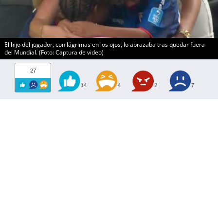
El hijo del jugador, con lágrimas en los ojos, lo abrazaba tras quedar fuera
del Mundial. (Foto: Captura de video)
27
14
4
2
7