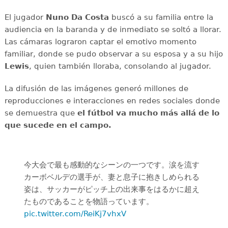
El jugador
Nuno Da Costa
buscó a su familia entre la
audiencia en la baranda y de inmediato se soltó a llorar.
Las cámaras lograron captar el emotivo momento
familiar, donde se pudo observar a su esposa y a su hijo
Lewis
, quien también lloraba, consolando al jugador.
La difusión de las imágenes generó millones de
reproducciones e interacciones en redes sociales donde
se demuestra que
el fútbol va mucho más allá de lo
que sucede en el campo.
今大会で最も感動的なシーンの一つです。涙を流す
カーボベルデの選手が、妻と息子に抱きしめられる
姿は、サッカーがピッチ上の出来事をはるかに超え
たものであることを物語っています。
pic.twitter.com/ReiKj7vhxV