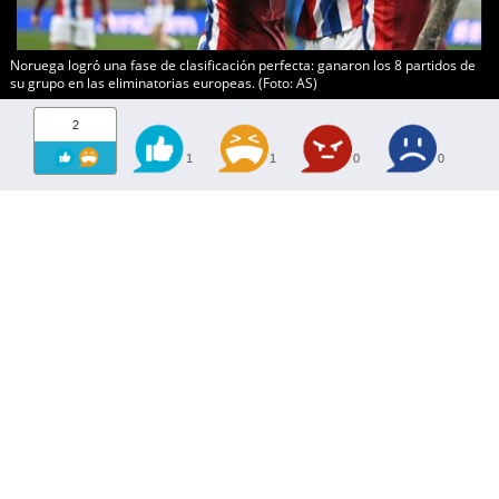
Noruega logró una fase de clasificación perfecta: ganaron los 8 partidos de
su grupo en las eliminatorias europeas. (Foto: AS)
2
1
1
0
0