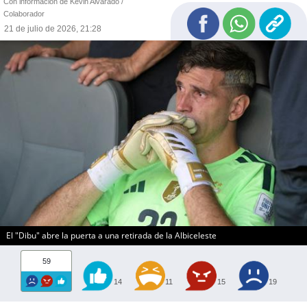
Con información de Kevin Alvarado /
Colaborador
21 de julio de 2026, 21:28
El "Dibu" abre la puerta a una retirada de la Albiceleste
59
14
11
15
19