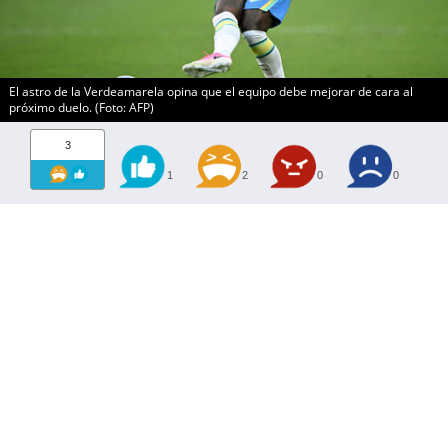
El astro de la Verdeamarela opina que el equipo debe mejorar de cara al
próximo duelo. (Foto: AFP)
3
1
2
0
0