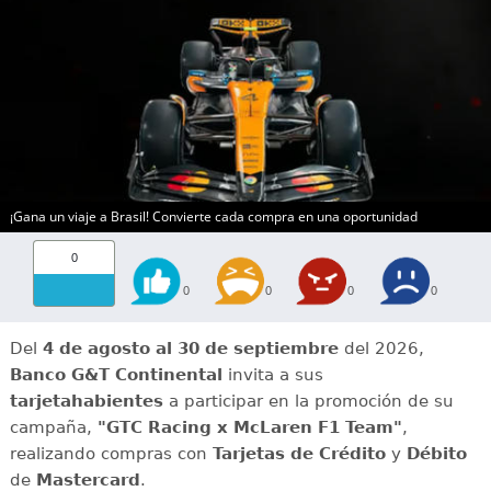
¡Gana un viaje a Brasil! Convierte cada compra en una oportunidad
0
0
0
0
0
Del
4 de agosto al 30 de septiembre
del 2026,
Banco G&T Continental
invita a sus
tarjetahabientes
a participar en la promoción de su
campaña,
"GTC Racing x McLaren F1 Team"
,
realizando compras con
Tarjetas de Crédito
y
Débito
de
Mastercard
.