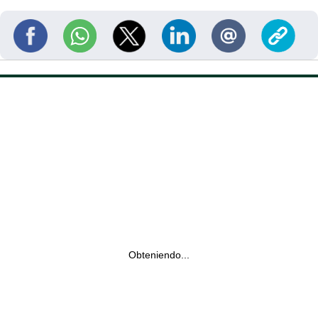
Obteniendo...