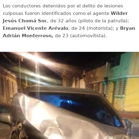
Los conductores detenidos por el delito de lesiones
culposas fueron identificados como el agente
Wilder
Jesús Chomá Soc
, de 32 años (piloto de la patrulla);
Emanuel Vicente Arévalo
, de 24 (motorista); y
Bryan
Adrián Monterroso,
de 23 (automovilista).