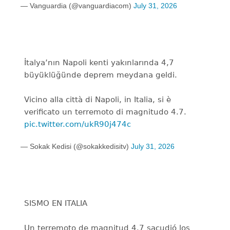
— Vanguardia (@vanguardiacom)
July 31, 2026
İtalya’nın Napoli kenti yakınlarında 4,7
büyüklüğünde deprem meydana geldi.
Vicino alla città di Napoli, in Italia, si è
verificato un terremoto di magnitudo 4.7.
pic.twitter.com/ukR90j474c
— Sokak Kedisi (@sokakkedisitv)
July 31, 2026
SISMO EN ITALIA
Un terremoto de magnitud 4.7 sacudió los