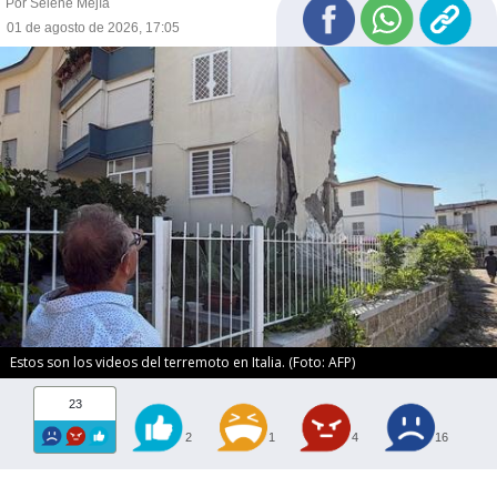
Por Selene Mejía
01 de agosto de 2026, 17:05
Estos son los videos del terremoto en Italia. (Foto: AFP)
23
2
1
4
16