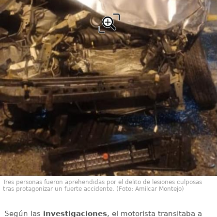
Tres personas fueron aprehendidas por el delito de lesiones culposas
tras protagonizar un fuerte accidente. (Foto: Amilcar Montejo)
Según las
investigaciones
, el motorista transitaba a