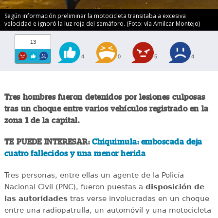
Según información preliminar la motocicleta transitaba a excesiva
velocidad e ignoró la luz roja del semáforo. (Foto: vía Amilcar Montejo)
13
4
0
5
4
Tres hombres fueron detenidos por lesiones culposas
tras un choque entre varios vehículos registrado en la
zona 1 de la capital.
TE PUEDE INTERESAR:
Chiquimula: emboscada deja
cuatro fallecidos y una menor herida
Tres personas, entre ellas un agente de la Policía
Nacional Civil (PNC), fueron puestas a
disposición de
las autoridades
tras verse involucradas en un choque
entre una radiopatrulla, un automóvil y una motocicleta