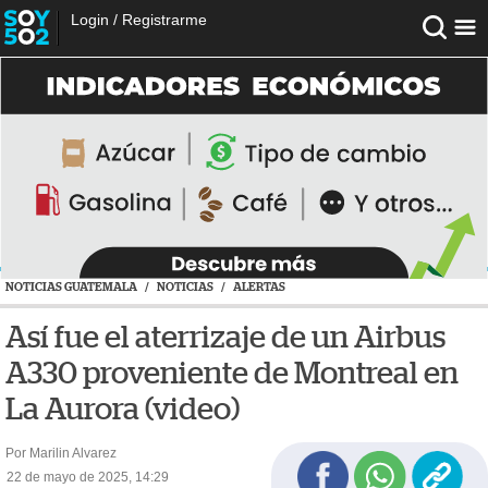
Login
/
Registrarme
NOTICIAS GUATEMALA
/
NOTICIAS
/
ALERTAS
Así fue el aterrizaje de un Airbus
A330 proveniente de Montreal en
La Aurora (video)
Por Marilin Alvarez
22 de mayo de 2025, 14:29