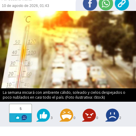
10 de agosto de 2026, 01:43
La semana iniciará con ambiente cálido, soleado y cielos despejados o
poco nublados en casi todo el país. (Foto ilustrativa: iStock)
5
3
0
0
2