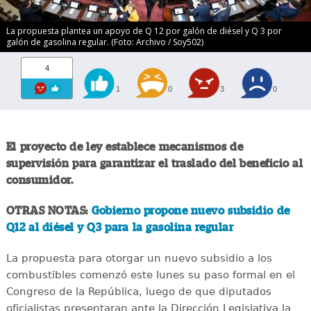
La propuesta plantea un apoyo de Q 12 por galón de diésel y Q 3 por
galón de gasolina regular. (Foto: Archivo / Soy502)
4
1
0
3
0
El proyecto de ley establece mecanismos de
supervisión para garantizar el traslado del beneficio al
consumidor.
OTRAS NOTAS:
Gobierno propone nuevo subsidio de
Q12 al diésel y Q3 para la gasolina regular
La propuesta para otorgar un nuevo subsidio a los
combustibles comenzó este lunes su paso formal en el
Congreso de la República, luego de que diputados
oficialistas presentaran ante la Dirección Legislativa la