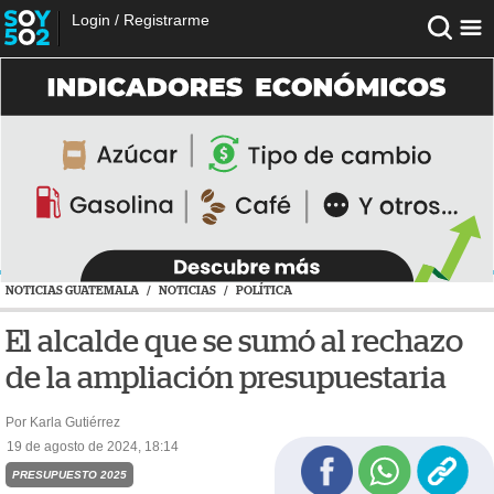
Login
/
Registrarme
NOTICIAS GUATEMALA
/
NOTICIAS
/
POLÍTICA
El alcalde que se sumó al rechazo
de la ampliación presupuestaria
Por Karla Gutiérrez
19 de agosto de 2024, 18:14
PRESUPUESTO 2025