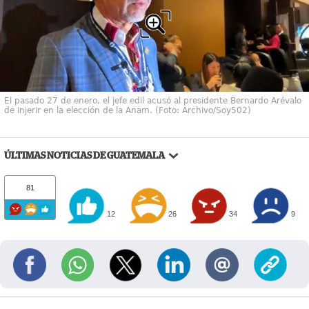
El pasado 27 de enero, el jefe edil acusó al presidente Bernardo Arévalo
de injerir en la elección de la Anam. (Foto: Archivo/Soy502)
ÚLTIMAS NOTICIAS DE GUATEMALA
81
12
26
34
9