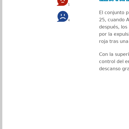
1
El conjunto 
25, cuando A
4
después, los
por la expuls
roja tras una
Con la super
control del e
descanso gra