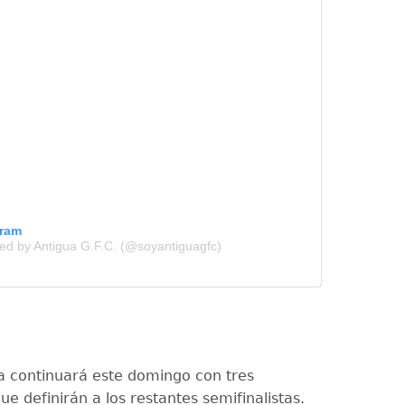
gram
red by Antigua G.F.C. (@soyantiguagfc)
 continuará este domingo con tres
e definirán a los restantes semifinalistas.