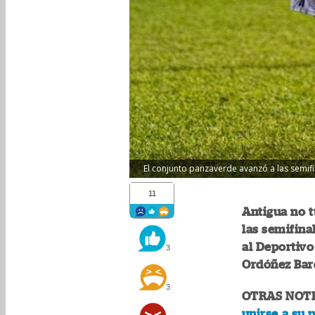
El conjunto panzaverde avanzó a las semifi
11
Antigua no t
las semifina
al Deportivo
3
Ordóñez Bard
3
OTRAS NOTI
unirse a su 