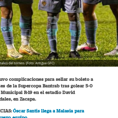
nales del torneo. (Foto: Antigua GFC)
uvo complicaciones para sellar su boleto a
les de la Supercopa Bantrab tras golear 5-0
 Municipal R-19 en el estadio David
ales, en Zacapa.
CIAS:
Óscar Santis llega a Malasia para
nuevo equipo