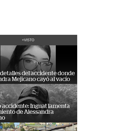
+VISTO
detalles del accidente donde
dra Mejicano cayó al vacío
 accidente: Inguat lamenta
miento de Alessandra
no