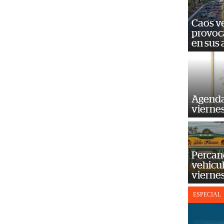
Caos ve
provoc
en sus
Agenda
vierne
Percan
vehicul
vierne
ESPECIAL