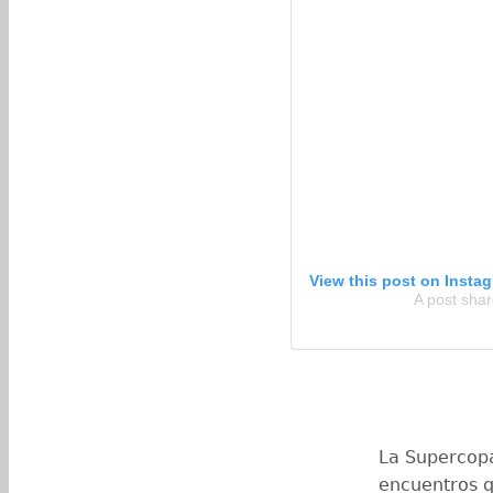
View this post on Insta
A post sha
La Supercopa
encuentros qu