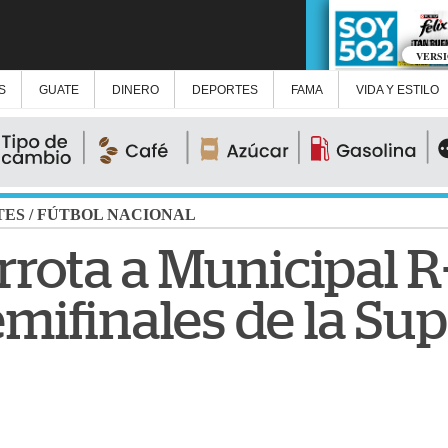
VERS
S
GUATE
DINERO
DEPORTES
FAMA
VIDA Y ESTILO
TES
/
FÚTBOL NACIONAL
rota a Municipal R
emifinales de la Su