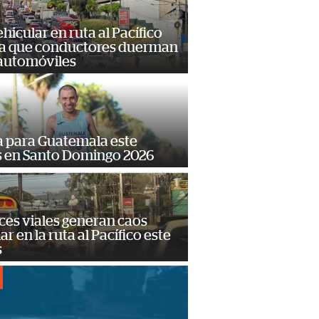
hicular en ruta al Pacífico
a que conductores duerman
 automóviles
 para Guatemala este
s en Santo Domingo 2026
ces viales generan caos
ar en la ruta al Pacífico este
s