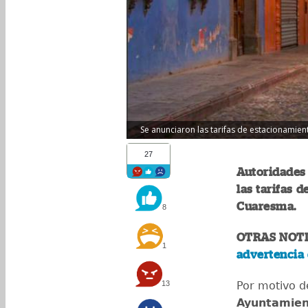
Se anunciaron las tarifas de estacionamien
27
Autoridades
las tarifas 
Cuaresma.
8
OTRAS NOTI
1
advertencia 
13
Por motivo 
Ayuntamien