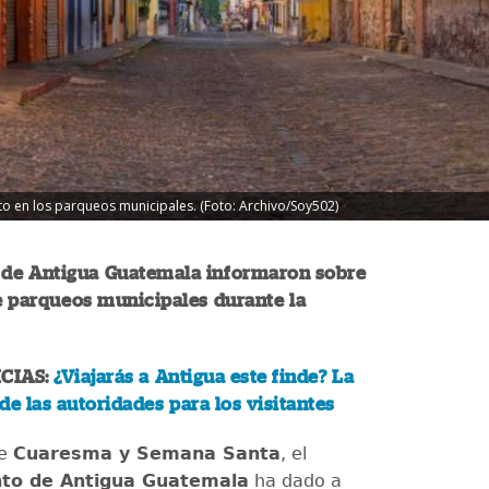
to en los parqueos municipales. (Foto: Archivo/Soy502)
 de Antigua Guatemala informaron sobre
de parqueos municipales durante la
CIAS:
¿Viajarás a Antigua este finde? La
de las autoridades para los visitantes
de
Cuaresma y Semana Santa
, el
to de Antigua Guatemala
ha dado a