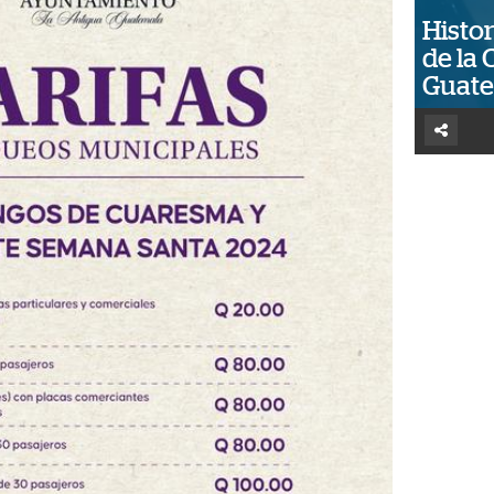
Histor
de la 
Guat