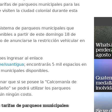
tarifas de parqueos municipales para las
visiten la ciudad colonial durante esta
 sistema de parqueos municipales que
onibles a partir de este domingo 18 de
o de anunciarse la restricción vehicular en
WhatsA
perderá
agosto
bes ingresar al enlace
.ee/ssantigua
; encontrarás 5 mil espacios en
 municipales disponibles.
Guatem
ar que si se posee la "Calcomanía de
medall
inolvi
üeño" se podrá utilizar los parqueos
sin ningún costo.
s tarifas de parqueos municipales:
¡Se ve 