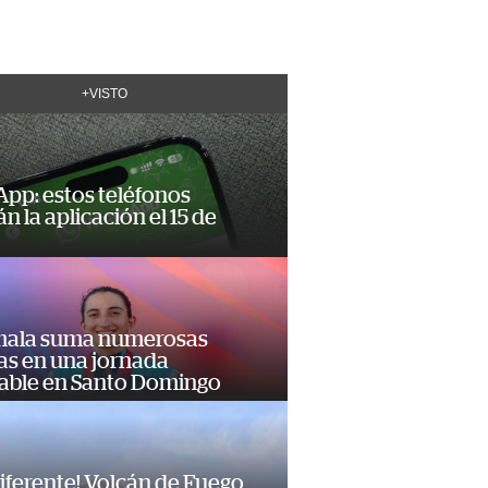
+VISTO
pp: estos teléfonos
n la aplicación el 15 de
ala suma numerosas
as en una jornada
dable en Santo Domingo
diferente! Volcán de Fuego