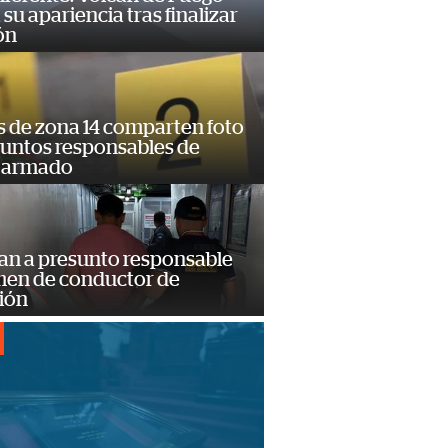
su apariencia tras finalizar
ón
s de zona 14 comparten foto
suntos responsables de
 armado
an a presunto responsable
imen de conductor de
ión