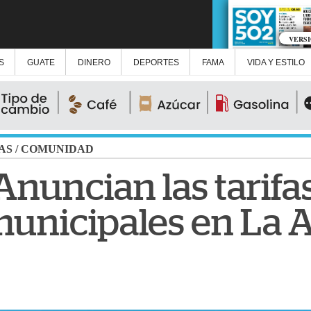
VERS
S
GUATE
DINERO
DEPORTES
FAMA
VIDA Y ESTILO
AS
/
COMUNIDAD
Anuncian las tarifa
unicipales en La 