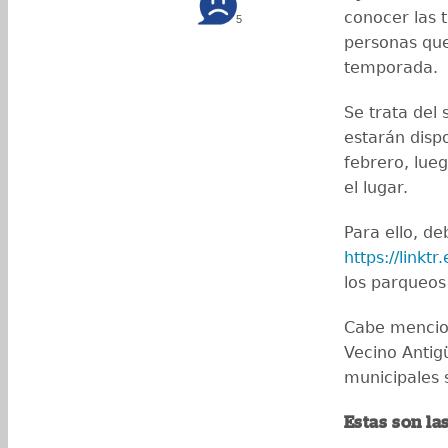
conocer las 
5
personas que 
temporada.
Se trata del
estarán disp
febrero, lueg
el lugar.
Para ello, de
https://linktr
los parqueos
Cabe mencion
Vecino Antig
municipales 
Estas son la