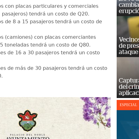
cambia 
os con placas particulares y comerciales
erupci
7 pasajeros) tendrá un costo de Q20.
os de 8 a 15 pasajeros tendrá un costo de
os (camiones) con placas comerciantes
Vecino
.5 toneladas tendrá un costo de Q80.
de pre
ataque
es de 16 a 30 pasajeros tendrá un costo
es de más de 30 pasajeros tendrá un costo
.
Captur
del cr
aplicac
ESPECIAL