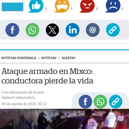
0
0
0
0
NOTICIAS GUATEMALA
/
NOTICIAS
/
ALERTAS
Ataque armado en Mixco:
conductora pierde la vida
Con información de Eunise
Valdez/Colaboradora
08 de agosto de 2026, 02:13