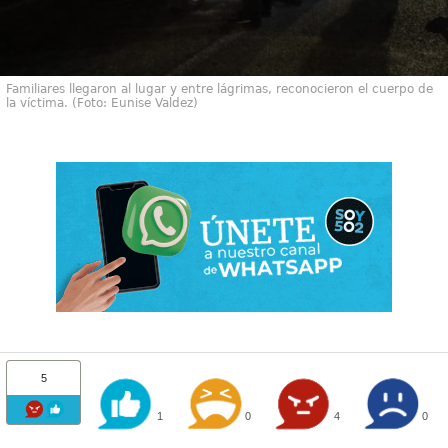
Familiares llegaron al lugar y entre lágrimas, reconocieron el cuerpo de
la víctima. (Foto: Eunise Valdez)
5
1
0
4
0