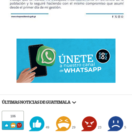
ÚLTIMAS NOTICIAS DE GUATEMALA
106
49
29
23
5