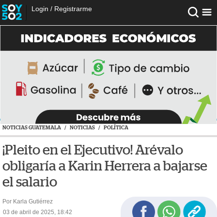
Login
/
Registrarme
NOTICIAS GUATEMALA
/
NOTICIAS
/
POLÍTICA
¡Pleito en el Ejecutivo! Arévalo
obligaría a Karin Herrera a bajarse
el salario
Por Karla Gutiérrez
03 de abril de 2025, 18:42