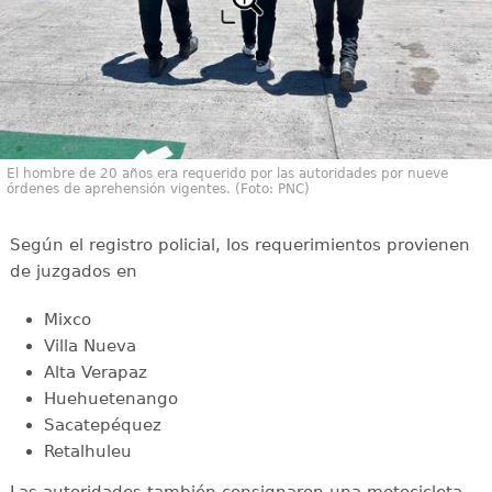
El hombre de 20 años era requerido por las autoridades por nueve
órdenes de aprehensión vigentes. (Foto: PNC)
Según el registro policial, los requerimientos provienen
de juzgados en
Mixco
Villa Nueva
Alta Verapaz
Huehuetenango
Sacatepéquez
Retalhuleu
Las autoridades también consignaron una motocicleta