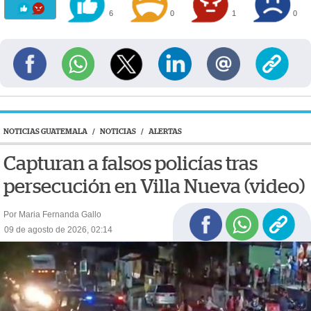
6
0
1
0
NOTICIAS GUATEMALA
/
NOTICIAS
/
ALERTAS
Capturan a falsos policías tras
persecución en Villa Nueva (video)
Por Maria Fernanda Gallo
09 de agosto de 2026, 02:14