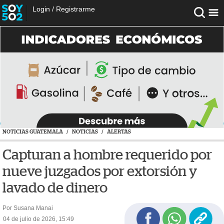
Login
/
Registrarme
NOTICIAS GUATEMALA
/
NOTICIAS
/
ALERTAS
Capturan a hombre requerido por
nueve juzgados por extorsión y
lavado de dinero
Por Susana Manai
04 de julio de 2026, 15:49