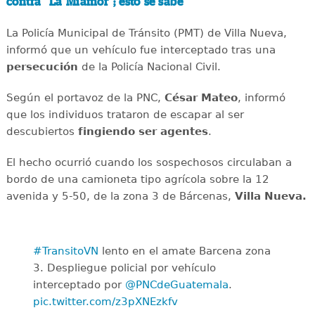
contra "La Miamor"; esto se sabe
La Policía Municipal de Tránsito (PMT) de Villa Nueva,
informó que un vehículo fue interceptado tras una
persecución
de la Policía Nacional Civil.
Según el portavoz de la PNC,
César Mateo
, informó
que los individuos trataron de escapar al ser
descubiertos
fingiendo ser agentes
.
El hecho ocurrió cuando los sospechosos circulaban a
bordo de una camioneta tipo agrícola sobre la 12
avenida y 5-50, de la zona 3 de Bárcenas,
Villa Nueva.
#TransitoVN
lento en el amate Barcena zona
3. Despliegue policial por vehículo
interceptado por
@PNCdeGuatemala
.
pic.twitter.com/z3pXNEzkfv