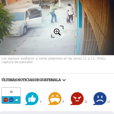
Los esposos asaltaron a varios peatones en las zonas 11 y 12. (Foto:
captura de pantalla)
ÚLTIMAS NOTICIAS DE GUATEMALA
30
4
4
11
11