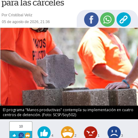
para las cárceles
Por Cristóbal Veliz
05 de agosto de 2026, 21:36
El programa "Manos productivas" contempla su implementación en cuatro
centros de detención. (Foto: SCSP/Soy502)
10
4
2
1
3