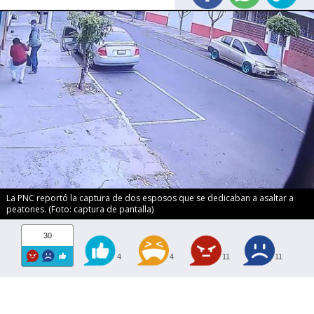
La PNC reportó la captura de dos esposos que se dedicaban a asaltar a
peatones. (Foto: captura de pantalla)
30
4
4
11
11