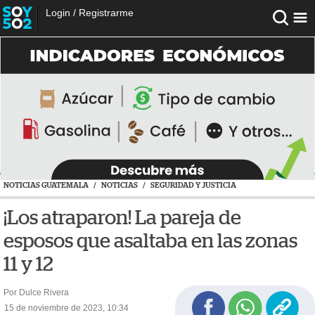
Login
/
Registrarme
NOTICIAS GUATEMALA
/
NOTICIAS
/
SEGURIDAD Y JUSTICIA
¡Los atraparon! La pareja de
esposos que asaltaba en las zonas
11 y 12
Por Dulce Rivera
15 de noviembre de 2023, 10:34