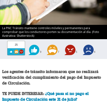
La PNC Tránsito mantiene controles móviles y permanentes para
comprobar que los conductores porten su documentación al día. (Foto
ilustrativa: Shutterstock)
25
9
7
5
4
Los agentes de tránsito informaron que no realizará
verificación del cumplimiento del pago del Impuesto
de Circulación.
TE PUEDE INTERESAR:
¿Qué pasa si no pago el
Impuesto de Circulación este 31 de julio?