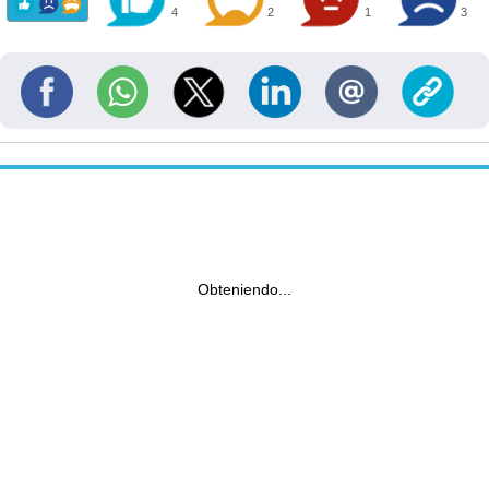
4
2
1
3
Obteniendo...