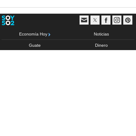
Economía Hoy
Noticias
Guate
Dinero
Deportes
Fama
Vida y estilo
Trending
Multimedia
Sponsored
Anúnciate
Acerca de
Política de privacidad
Términos de uso
Directorio
Derechos Reservados © - 2026