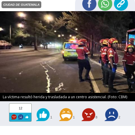
CIUDAD DE GUATEMALA
La víctima resultó herida y trasladada a un centro asistencial. (Foto: CBM)
12
1
1
8
2