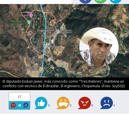
El diputado Esduin Javier, más conocido como "Tres Kiebres", mantiene un
conflicto con vecinos de El Brasilar, El Ingeniero, Chiquimula. (Foto: Soy502)
17
5
0
8
4