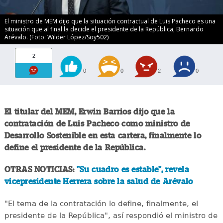
El ministro de MEM dijo que la situación contractual de Luis Pacheco es una
situación que al final la decide el presidente de la República, Bernardo
Arévalo. (Foto: Wilder López/Soy502)
2
0
0
2
0
El titular del MEM, Erwin Barrios dijo que la
contratación de Luis Pacheco como ministro de
Desarrollo Sostenible en esta cartera, finalmente lo
define el presidente de la República.
OTRAS NOTICIAS:
"Su cuadro es estable", revela
vicepresidente Herrera sobre la salud de Arévalo
"El tema de la contratación lo define, finalmente, el
presidente de la República", así respondió el ministro de