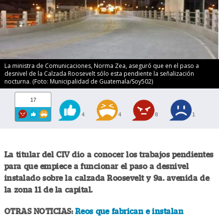
La ministra de Comunicaciones, Norma Zea, aseguró que en el paso a
desnivel de la Calzada Roosevelt sólo esta pendiente la señalización
nocturna. (Foto: Municipalidad de Guatemala/Soy502)
17
4
4
8
1
La titular del CIV dio a conocer los trabajos pendientes
para que empiece a funcionar el paso a desnivel
instalado sobre la calzada Roosevelt y 9a. avenida de
la zona 11 de la capital.
OTRAS NOTICIAS:
Reos que fabrican e instalan