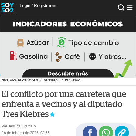
Login
/
Registrarme
NOTICIAS GUATEMALA
/
NOTICIAS
/
POLÍTICA
El conflicto por una carretera que
enfrenta a vecinos y al diputado
Tres Kiebres
Por Jessica Gramajo
18 de febrero de 2025, 08:55