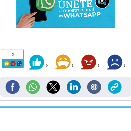
3
0
1
1
1