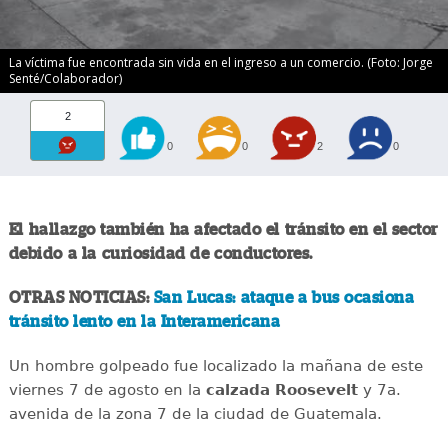
La víctima fue encontrada sin vida en el ingreso a un comercio. (Foto: Jorge
Senté/Colaborador)
2
0
0
2
0
El hallazgo también ha afectado el tránsito en el sector
debido a la curiosidad de conductores.
OTRAS NOTICIAS:
San Lucas: ataque a bus ocasiona
tránsito lento en la Interamericana
Un hombre golpeado fue localizado la mañana de este
viernes 7 de agosto en la
calzada
Roosevelt
y 7a.
avenida de la zona 7 de la ciudad de Guatemala.