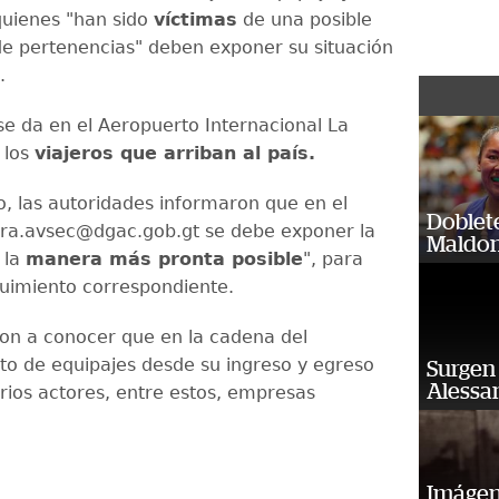
quienes "han sido
víctimas
de una posible
de pertenencias" deben exponer su situación
.
 se da en el Aeropuerto Internacional La
 los
viajeros que arriban al país.
o, las autoridades informaron que en el
Doblet
ura.avsec@dgac.gob.gt se debe exponer la
Maldon
 la
manera más pronta posible
", para
eguimiento correspondiente.
on a conocer que en la cadena del
o de equipajes desde su ingreso y egreso
Surgen 
Alessan
arios actores, entre estos, empresas
Imágene