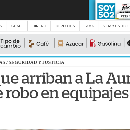
VERS
S
GUATE
DINERO
DEPORTES
FAMA
VIDA Y ESTILO
AS
/
SEGURIDAD Y JUSTICIA
que arriban a La Au
e robo en equipajes