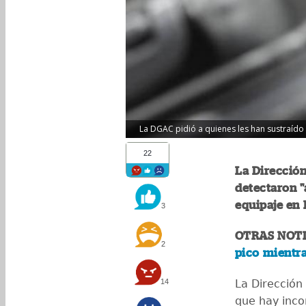
La DGAC pidió a quienes les han sustraído l
22
La Dirección
detectaron "
equipaje en 
3
OTRAS NOTI
2
pico mientra
14
La Dirección
que hay inco