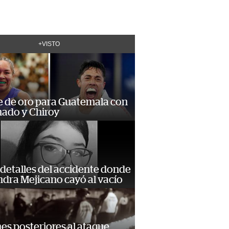
+VISTO
e de oro para Guatemala con
ado y Chiroy
detalles del accidente donde
dra Mejicano cayó al vacío
s posteriores al ataque