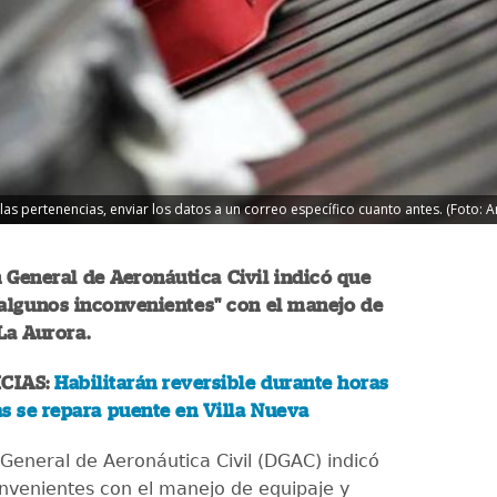
as pertenencias, enviar los datos a un correo específico cuanto antes. (Foto: 
 General de Aeronáutica Civil indicó que
algunos inconvenientes" con el manejo de
La Aurora.
CIAS:
Habilitarán reversible durante horas
s se repara puente en Villa Nueva
 General de Aeronáutica Civil (DGAC) indicó
nvenientes con el manejo de equipaje y