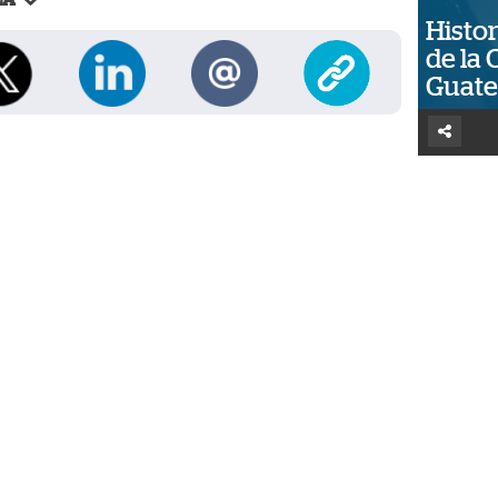
LA
Histor
de la 
Guat