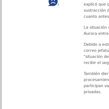
explicó que 
3
sustracción 
cuanto antes
La situación
Aurora entre
Debido a est
correo jefat
"situación de
recibir el s
También dier
procesamient
participan v
privadas.