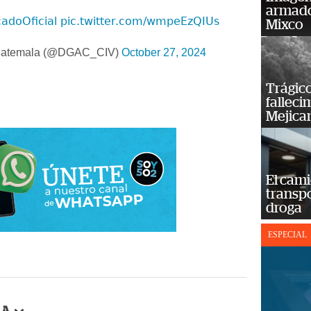
armado
adoOficial
pic.twitter.com/wmpeEzQIUs
Mixco
uatemala (@DGAC_CIV)
October 27, 2024
Trágico
falleci
Mejica
El cam
transp
droga
ESPECIAL