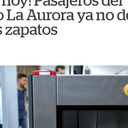
e hoy! Pasajeros del
 La Aurora ya no 
s zapatos