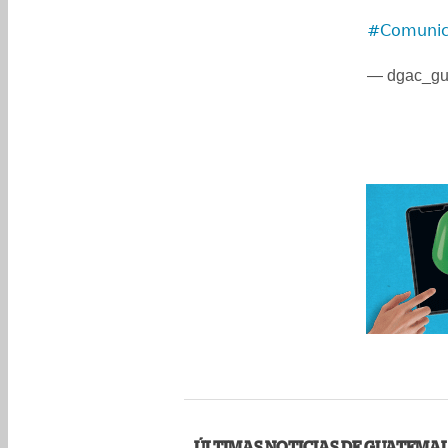
#Comunic
— dgac_g