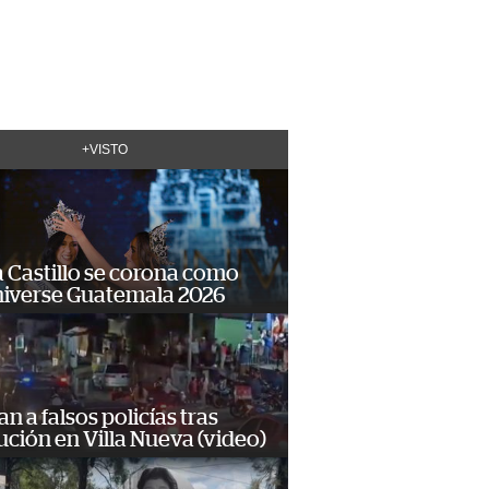
+VISTO
 Castillo se corona como
niverse Guatemala 2026
n a falsos policías tras
ción en Villa Nueva (video)