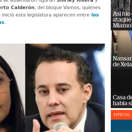
s se ausentaron figuran
Shirley Rivera
y
erto Calderón
, del bloque Vamos, quienes
Así fue
inició esta legislatura aparecen entre
los
ataque
as
.
Miamo
Nansan
de Xel
Casa d
había s
ESPECIAL