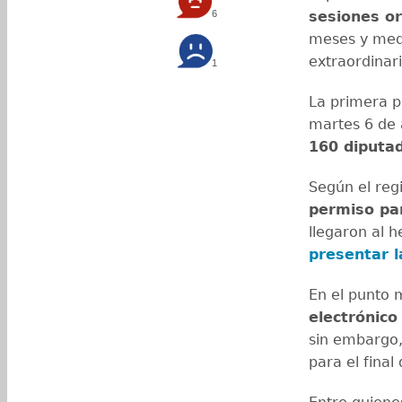
6
sesiones or
meses y medi
extraordinar
1
La primera p
martes 6 de 
160 diputa
Según el regi
permiso par
llegaron al 
presentar l
En el punto m
electrónico
sin embargo,
para el fina