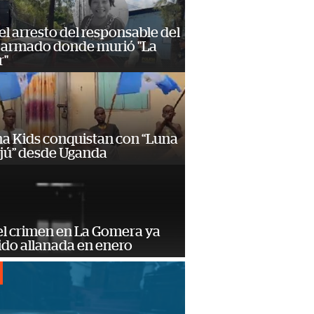
 el arresto del responsable del
 armado donde murió "La
r"
a Kids conquistan con “Luna
ajú” desde Uganda
el crimen en La Gomera ya
ido allanada en enero