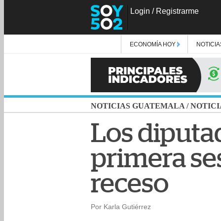
Login
/
Registrarme
ECONOMÍA HOY
NOTICIA
NOTICIAS GUATEMALA
/
NOTICI
Los diputa
primera ses
receso
Por Karla Gutiérrez