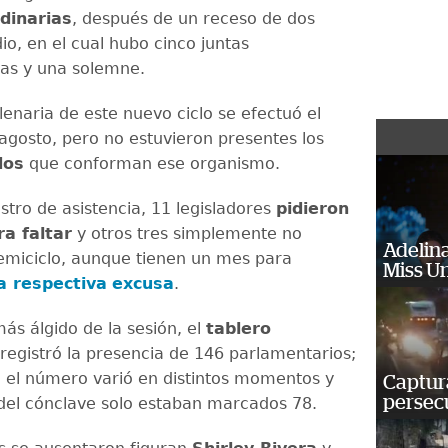
dinarias
, después de un receso de dos
o, en el cual hubo cinco juntas
ias y una solemne.
lenaria de este nuevo ciclo se efectuó el
agosto, pero no estuvieron presentes los
dos
que conforman ese organismo.
stro de asistencia, 11 legisladores
pidieron
a faltar
y otros tres simplemente no
Adelina
hemiciclo, aunque tienen un mes para
Miss U
a respectiva
excusa
.
ás álgido de la sesión, el
tablero
registró la presencia de 146 parlamentarios;
 el número varió en distintos momentos y
Captura
persecu
l del cónclave solo estaban marcados 78.