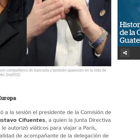
Histor
de la 
Guat
 son compañeros de bancada y también aparecen en la lista de
Foto: Soy502)
Europa
ó a la sesión el presidente de la Comisión de
stavo Cifuentes
, a quien la Junta Directiva
le autorizó viáticos para viajar a París,
calidad de acompañante de la delegación de