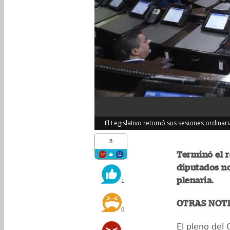
El Legislativo retomó sus sesiones ordinari
8
Terminó el r
diputados no
plenaria.
1
OTRAS NOTI
0
El pleno del