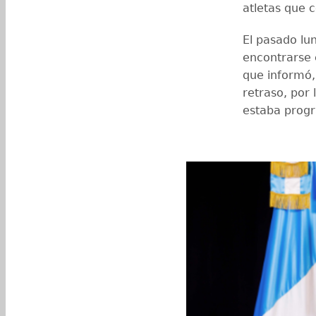
atletas que 
El pasado lun
encontrarse 
que informó
retraso, por
estaba prog