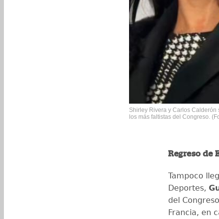
Shirley Rivera y Carlos Calderón
los más faltistas del Congreso. (
Regreso de 
Tampoco lleg
Deportes,
Gu
del Congreso 
Francia, en 