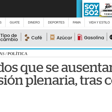
VERS
S
GUATE
DINERO
DEPORTES
FAMA
VIDA Y ESTILO
AS
/
POLÍTICA
dos que se ausentar
ión plenaria, tras 