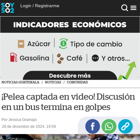
Login
/
Registrarme
NOTICIAS GUATEMALA
/
NOTICIAS
/
COMUNIDAD
¡Pelea captada en video! Discusión
en un bus termina en golpes
Por Jessica Gramajo
28 de diciembre de 2024, 19:59