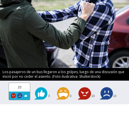
Los pasajeros de un bus llegaron a los golpes, luego de una discusión que
inició por no ceder el asiento. (Foto ilustrativa: Shutterstock)
23
3
0
10
10