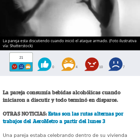
La pareja esta discutiendo cuando inició el ataque armado. (Foto ilustrativa
vía: Shutterstock)
21
0
4
10
7
La pareja consumía bebidas alcohólicas cuando
iniciaron a discutir y todo terminó en disparos.
OTRAS NOTICIAS:
Estas son las rutas alternas por
trabajos del AeroMetro a partir del lunes 3
Una pareja estaba celebrando dentro de su vivienda