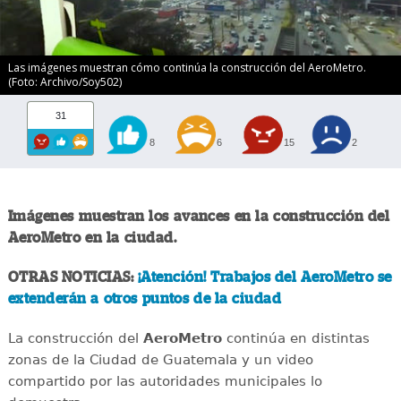
Las imágenes muestran cómo continúa la construcción del AeroMetro.
(Foto: Archivo/Soy502)
31
8
6
15
2
Imágenes muestran los avances en la construcción del
AeroMetro en la ciudad.
OTRAS NOTICIAS:
¡Atención! Trabajos del AeroMetro se
extenderán a otros puntos de la ciudad
La construcción del
AeroMetro
continúa en distintas
zonas de la Ciudad de Guatemala y un video
compartido por las autoridades municipales lo