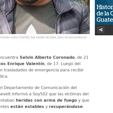
Histor
de la 
Guat
ocido como Chentío, fue herido de bala, pero se encuentra en
encuentra
Selvin Alberto Coronado
, de 21
os Enrique Valentín
, de 17. Luego del
n trasladados de emergencia para recibir
ica.
 el Departamento de Comunicación del
sevelt informó a Soy502 que las víctimas del
entaban
heridas con arma de fuego
y que
ientes
están estables
y
recuperándose
.