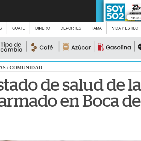
VERS
S
GUATE
DINERO
DEPORTES
FAMA
VIDA Y ESTILO
AS
/
COMUNIDAD
estado de salud de l
 armado en Boca de