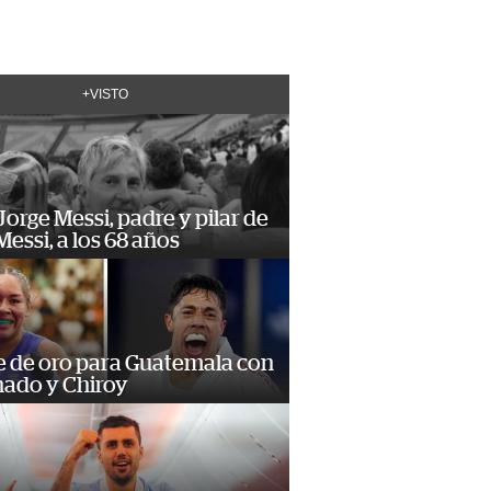
+VISTO
orge Messi, padre y pilar de
Messi, a los 68 años
e de oro para Guatemala con
ado y Chiroy