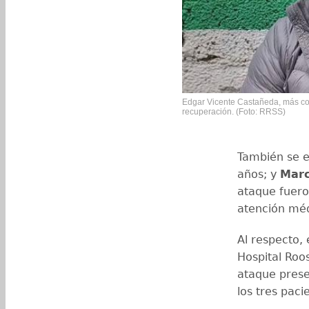
Edgar Vicente Castañeda, más con
recuperación. (Foto: RRSS)
También se 
años; y
Marc
ataque fuero
atención méd
Al respecto,
Hospital Roo
ataque pres
los tres pac