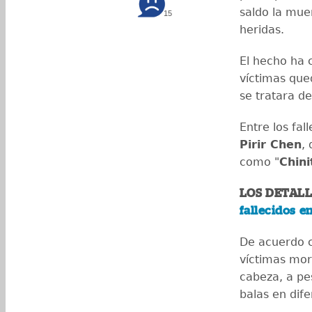
saldo la mue
15
heridas.
El hecho ha 
víctimas que
se tratara d
Entre los fa
Pirir Chen
,
como "
Chini
LOS DETALL
fallecidos e
De acuerdo co
víctimas mor
cabeza, a pe
balas en dif