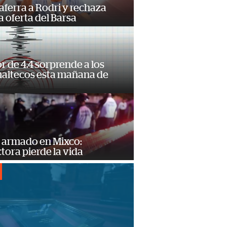
 aferra a Rodri y rechaza
 oferta del Barsa
 de 4.4 sorprende a los
altecos esta mañana de
o
 armado en Mixco:
ora pierde la vida