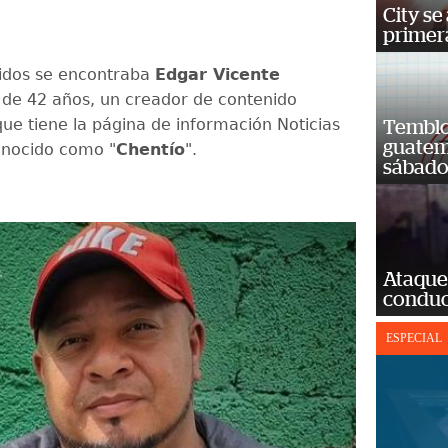
City se
primera
ridos se encontraba
Edgar Vicente
, de 42 años, un creador de contenido
que tiene la página de información Noticias
Temblor
guatem
nocido como "
Chentío
".
sábad
Ataque
conduct
ESPECIAL