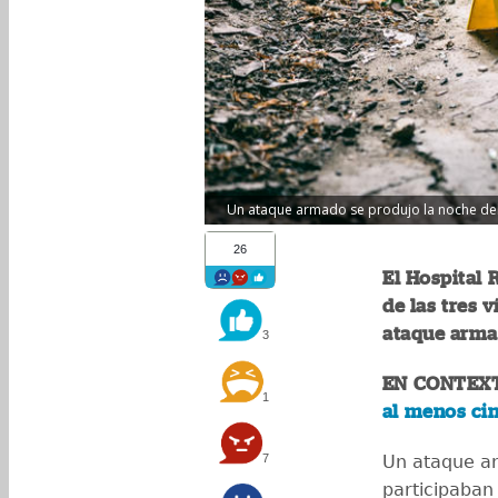
Un ataque armado se produjo la noche del s
26
El Hospital 
de las tres 
ataque arma
3
EN CONTEX
1
al menos cin
7
Un ataque a
participaban