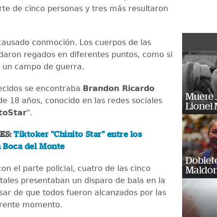
rte de cinco personas y tres más resultaron
causado conmoción. Los cuerpos de las
daron regados en diferentes puntos, como si
e un campo de guerra.
llecidos se encontraba
Brandon Ricardo
Muere J
 de 18 años, conocido en las redes sociales
Lionel 
toStar
".
ES:
Tiktoker "Chinito Star" entre los
n Boca del Monte
Doblet
n el parte policial, cuatro de las cinco
Maldon
tales presentaban un disparo de bala en la
sar de que todos fueron alcanzados por las
erente momento.