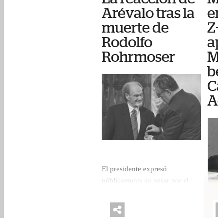
Arévalo tras la
e
muerte de
Z
Rodolfo
a
Rohrmoser
M
b
C
A
El presidente expresó
públicamente su pesar por el
fallecimiento del reconocido
jurista y exmagistrado de la
La 
Corte de