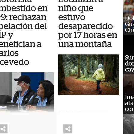
mbestido en
niño que
-9: rechazan
estuvo
Dob
Gu
pelación del
desaparecido
Chi
P y
por 17 horas en
enefician a
una montaña
arlos
Sur
cevedo
don
cay
Imá
ata
con
Según familiares, personas
desconocidas lo sacaron la tarde
del jueves de su casa y lo
Sala de Corte de Apelaciones