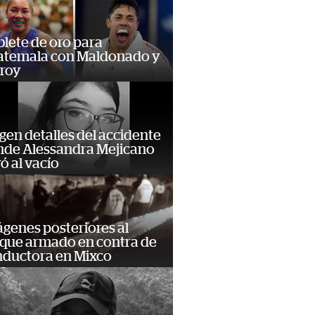
lete de oro para
atemala con Maldonado y
roy
gen detalles del accidente
de Alessandra Mejicano
ó al vacío
genes posteriores al
que armado en contra de
ductora en Mixco